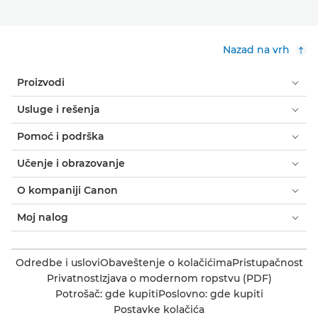
Nazad na vrh
Proizvodi
Usluge i rešenja
Pomoć i podrška
Učenje i obrazovanje
O kompaniji Canon
Moj nalog
Odredbe i uslovi
Obaveštenje o kolačićima
Pristupačnost
Privatnost
Izjava o modernom ropstvu (PDF)
Potrošač: gde kupiti
Poslovno: gde kupiti
Postavke kolačića