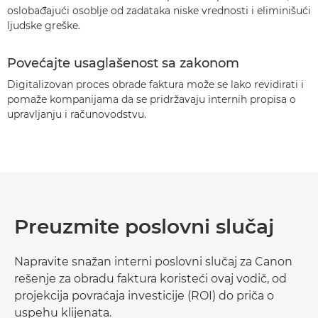
oslobađajući osoblje od zadataka niske vrednosti i eliminišući
ljudske greške.
Povećajte usaglašenost sa zakonom
Digitalizovan proces obrade faktura može se lako revidirati i
pomaže kompanijama da se pridržavaju internih propisa o
upravljanju i računovodstvu.
Preuzmite poslovni slučaj
Napravite snažan interni poslovni slučaj za Canon
rešenje za obradu faktura koristeći ovaj vodič, od
projekcija povraćaja investicije (ROI) do priča o
uspehu klijenata.