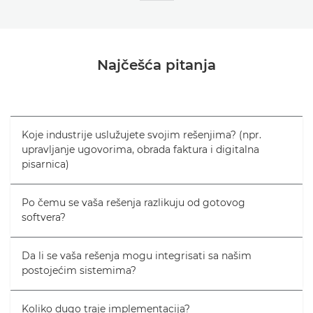
Najčešća pitanja
Koje industrije uslužujete svojim rešenjima? (npr.
upravljanje ugovorima, obrada faktura i digitalna
pisarnica)
Po čemu se vaša rešenja razlikuju od gotovog
softvera?
Da li se vaša rešenja mogu integrisati sa našim
postojećim sistemima?
Koliko dugo traje implementacija?