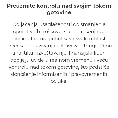
Preuzmite kontrolu nad svojim tokom
gotovine
KLJUČNE PREDNOSTI
Od jačanja usaglašenosti do smanjenja
POSLOVNI SLUČAJ
operativnih troškova, Canon rešenje za
STUDIJA SLUČAJA
obradu faktura poboljšava svaku oblast
procesa potraživanja i obaveza. Uz ugrađenu
OBRATITE NAM SE
analitiku i izveštavanje, finansijski lideri
dobijaju uvide u realnom vremenu i veću
kontrolu nad tokom gotovine, što podstiče
donošenje informisanih i pravovremenih
odluka.