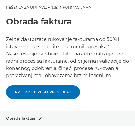
REŠENJA ZA UPRAVLJANJE INFORMACIJAMA
Obrada faktura
Želite da ubrzate rukovanje fakturama do 50% i
istovremeno smanjite broj ručnih grešaka?
Naše rešenje za obradu faktura automatizuje ceo
radni proces sa fakturama, od prijema i validacije do
konačnog odobrenja, čineći procese rukovanja
potraživanjima i obavezama bržim i tačnijim.
PREUZMITE POSLOVNI SLUČAJ
Obrada faktura
PREGLED