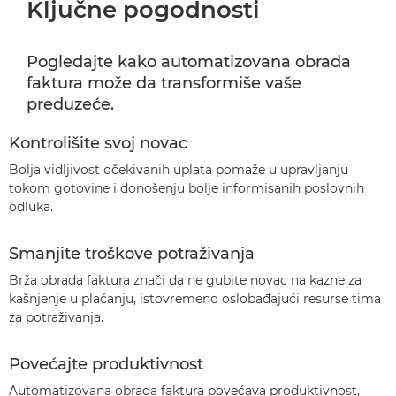
Ključne pogodnosti
Pogledajte kako automatizovana obrada
faktura može da transformiše vaše
preduzeće.
Kontrolišite svoj novac
Bolja vidljivost očekivanih uplata pomaže u upravljanju
tokom gotovine i donošenju bolje informisanih poslovnih
odluka.
Smanjite troškove potraživanja
Brža obrada faktura znači da ne gubite novac na kazne za
kašnjenje u plaćanju, istovremeno oslobađajući resurse tima
za potraživanja.
Povećajte produktivnost
Automatizovana obrada faktura povećava produktivnost,