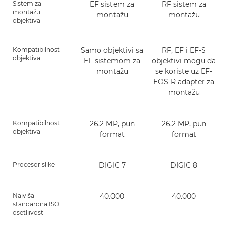
Sistem za
EF sistem za
RF sistem za
montažu
montažu
montažu
objektiva
Kompatibilnost
Samo objektivi sa
RF, EF i EF-S
objektiva
EF sistemom za
objektivi mogu da
montažu
se koriste uz EF-
EOS-R adapter za
montažu
Kompatibilnost
26,2 MP, pun
26,2 MP, pun
objektiva
format
format
Procesor slike
DIGIC 7
DIGIC 8
Najviša
40.000
40.000
standardna ISO
osetljivost