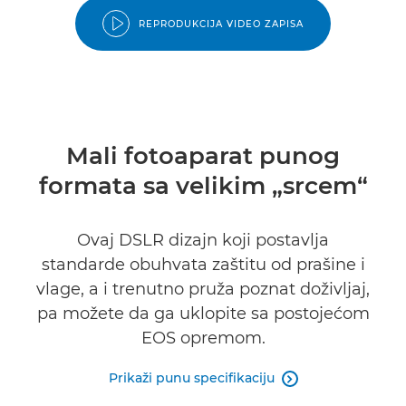
REPRODUKCIJA VIDEO ZAPISA
Mali fotoaparat punog
formata sa velikim „srcem“
Ovaj DSLR dizajn koji postavlja
standarde obuhvata zaštitu od prašine i
vlage, a i trenutno pruža poznat doživljaj,
pa možete da ga uklopite sa postojećom
EOS opremom.
Prikaži punu specifikaciju
