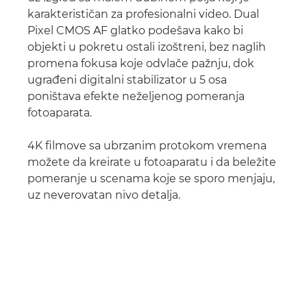
karakterističan za profesionalni video. Dual
Pixel CMOS AF glatko podešava kako bi
objekti u pokretu ostali izoštreni, bez naglih
promena fokusa koje odvlače pažnju, dok
ugrađeni digitalni stabilizator u 5 osa
poništava efekte neželjenog pomeranja
fotoaparata.
4K filmove sa ubrzanim protokom vremena
možete da kreirate u fotoaparatu i da beležite
pomeranje u scenama koje se sporo menjaju,
uz neverovatan nivo detalja.