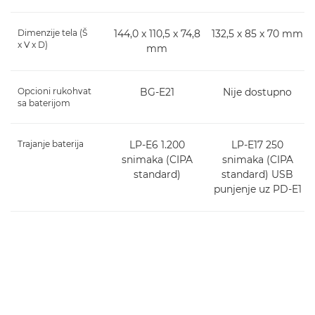
Dimenzije tela (Š
144,0 x 110,5 x 74,8
132,5 x 85 x 70 mm
x V x D)
mm
Opcioni rukohvat
BG-E21
Nije dostupno
sa baterijom
Trajanje baterija
LP-E6 1.200
LP-E17 250
snimaka (CIPA
snimaka (CIPA
standard)
standard) USB
punjenje uz PD-E1