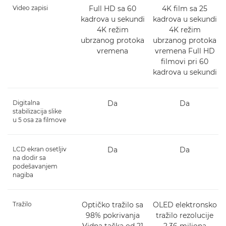
Video zapisi
Full HD sa 60
4K film sa 25
kadrova u sekundi
kadrova u sekundi
4K režim
4K režim
ubrzanog protoka
ubrzanog protoka
vremena
vremena Full HD
filmovi pri 60
kadrova u sekundi
Digitalna
Da
Da
stabilizacija slike
u 5 osa za filmove
LCD ekran osetljiv
Da
Da
na dodir sa
podešavanjem
nagiba
Tražilo
Optičko tražilo sa
OLED elektronsko
98% pokrivanja
tražilo rezolucije