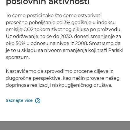
poslovnih aktivnosti
To ćemo postići tako što ćemo ostvarivati
prosečno poboljšanje od 3% godišnje u indeksu
emisije CO2 tokom životnog ciklusa po proizvodu.
Uz održavanje, to će do 2030. doneti smanjenje za
oko 50% u odnosu na nivoe iz 2008. Smatramo da
je to u skladu sa nivoom smanjenja koji traži Pariski
sporazum.
Nastavićemo da sprovodimo procene ciljeva iz
dugoročne perspektive, kao način provere našeg
doprinosa realizaciji niskougljeničnog društva.
Saznajte više
