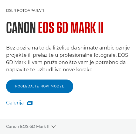
DSLR FOTOAPARATI
CANON
EOS 6D MARK II
Bez obzira na to da li želite da snimate ambicioznije
projekte ili prelazite u profesionalne fotografe, EOS
6D Mark II vam pruža ono što vam je potrebno da
napravite te uzbudljive nove korake
POGLEDAJTE NOVI MODEL
Galerija

Galerija
Canon EOS 6D Mark II
Toggle breadcrumbs