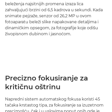
beleženja najsitnijih promena izraza lica
zahvaljujući brzini od 6,5 kadrova u sekundi. Kada
snimate pejzaže, senzor od 26,2 MP u ovom
fotoaparatu beleži slike napakovane detaljima i
dinamičkim opsegom, za fotografije koje odišu
živopisnom dubinom i jasnoćom.
Saznajte više

Precizno fokusiranje za
kritičnu oštrinu
Napredni sistem automatskog fokusa koristi 45
tačaka krstastog tipa, za fokusiranje sa izuzetnom
preciznošću, čak i u uslovima poput onih gde je