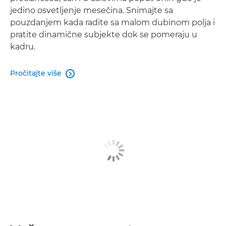
jedino osvetljenje mesečina. Snimajte sa
pouzdanjem kada radite sa malom dubinom polja i
pratite dinamične subjekte dok se pomeraju u
kadru.
Pročitajte više
