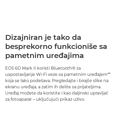
Dizajniran je tako da
besprekorno funkcioniše sa
pametnim uređajima
EOS 6D Mark II koristi Bluetooth® za
uspostavljanje Wi-Fi veze sa pametnim uređajem**
koja se lako podešava. Pregledajte i birajte slike na
ekranu uređaja, a zatim ih delite sa prijateljima.
Uređaj možete da koristite i kao daljinski upravljač
za fotoaparat – uključujući prikaz uživo.