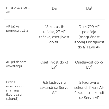
1
Dual Pixel CMOS
Da
Da
AF
AF tačke
45 krstastih
Do 4.799 AF
pomoću tražila
tačaka, 27 AF
položaja
tačaka, osetljivost
(mogućnost
do f/8
izbora) Osetljivost
do f/11 Eye AF
AF pri slabom
Osetljivost do -3
Osetljivost do -5
osvetljenju
2
3
EV
EV
Brzina
6,5 kadrova u
5 kadrova u
uzastopnog
sekundi uz Servo
sekundi, fiksni AF
snimanja
AF
4 kadra u sekundi
(kadrova u
uz Servo AF
sekundi)