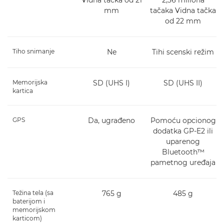
Vidna tačka od 21
2,36 miliona
mm
tačaka Vidna tačka
od 22 mm
Tiho snimanje
Ne
Tihi scenski režim
Memorijska
SD (UHS I)
SD (UHS II)
kartica
GPS
Da, ugrađeno
Pomoću opcionog
dodatka GP-E2 ili
uparenog
Bluetooth™
pametnog uređaja
Težina tela (sa
765 g
485 g
baterijom i
memorijskom
karticom)