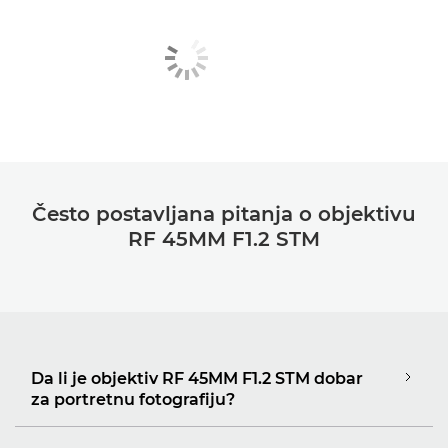
Često postavljana pitanja o objektivu
RF 45MM F1.2 STM
Da li je objektiv RF 45MM F1.2 STM dobar
za portretnu fotografiju?