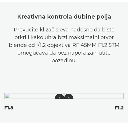
Kreativna kontrola dubine polja
Prevucite klizač sleva nadesno da biste
otkrili kako ultra brzi maksimalni otvor
blende od f/1,2 objektiva RF 45MM F1.2 STM
omogućava da bez napora zamutite
pozadinu.
F1.8
F1.2