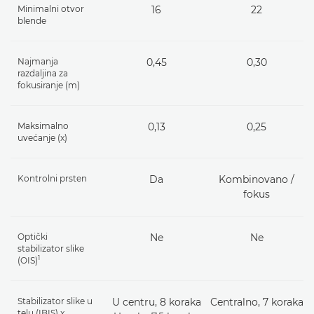
Minimalni otvor
16
22
blende
Najmanja
0,45
0,30
razdaljina za
fokusiranje (m)
Maksimalno
0,13
0,25
uvećanje (x)
Kontrolni prsten
Da
Kombinovano /
fokus
Optički
Ne
Ne
stabilizator slike
1
(OIS)
Stabilizator slike u
U centru, 8 koraka
Centralno, 7 koraka
telu (IBIS) x