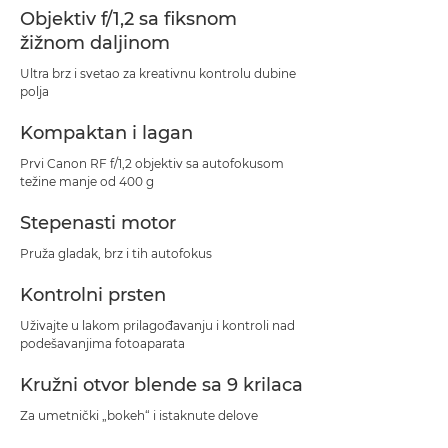
Objektiv f/1,2 sa fiksnom
žižnom daljinom
Ultra brz i svetao za kreativnu kontrolu dubine
polja
Kompaktan i lagan
Prvi Canon RF f/1,2 objektiv sa autofokusom
težine manje od 400 g
Stepenasti motor
Pruža gladak, brz i tih autofokus
Kontrolni prsten
Uživajte u lakom prilagođavanju i kontroli nad
podešavanjima fotoaparata
Kružni otvor blende sa 9 krilaca
Za umetnički „bokeh“ i istaknute delove