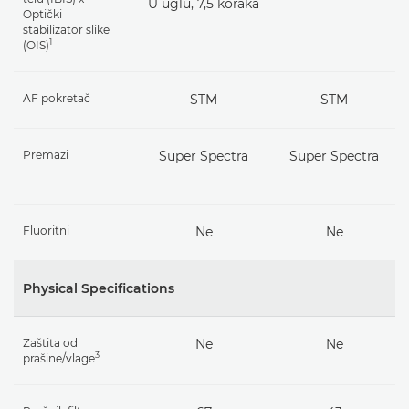
U uglu, 7,5 koraka
Optički
stabilizator slike
1
(OIS)
AF pokretač
STM
STM
Premazi
Super Spectra
Super Spectra
Fluoritni
Ne
Ne
Physical Specifications
Zaštita od
Ne
Ne
3
prašine/vlage