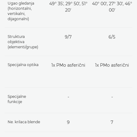
Ugao gledanja
49° 35', 29° 50', 51°
40° 00′, 27° 30′, 46°
(horizontalni,
20'
00′
vertikalni,
dijagonalni)
Struktura
9/7
6/5
objektiva
(elementi/grupe)
Specijalna optika
1x PMo asferični
1x PMo asferični
Specijalne
-
-
funkcije
Ne. krilaca blende
9
7