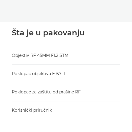
Šta je u pakovanju
Objektiv RF 45MM F1.2 STM
Poklopac objektiva E-67 II
Poklopac za zaštitu od prašine RF
Korisnički priručnik