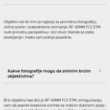
Objektiv od 45 mm je najbolji za portretnu fotografiju,
ulične scene i svakodnevno snimanje. RF 45MM F1.2 STM
nudi prirodnu perspektivu i brz otvor blende za slabo
osvetljenje i meko zamućenje pozadine.
Kakve fotografije mogu da snimim brzim
objektivima?
Brzi objektivi kao što je RF 45MM F1.2 STM, omogućavaju
vam da pravite kreativne snimke sa malom dubinom polja i