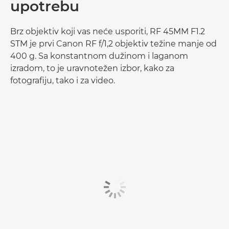
upotrebu
Brz objektiv koji vas neće usporiti, RF 45MM F1.2
STM je prvi Canon RF f/1,2 objektiv težine manje od
400 g. Sa konstantnom dužinom i laganom
izradom, to je uravnotežen izbor, kako za
fotografiju, tako i za video.