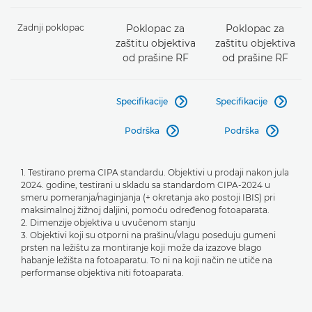
Zadnji poklopac
Poklopac za
Poklopac za
zaštitu objektiva
zaštitu objektiva
od prašine RF
od prašine RF
Specifikacije
Specifikacije


Podrška
Podrška


1. Testirano prema CIPA standardu. Objektivi u prodaji nakon jula
2024. godine, testirani u skladu sa standardom CIPA-2024 u
smeru pomeranja/naginjanja (+ okretanja ako postoji IBIS) pri
maksimalnoj žižnoj daljini, pomoću određenog fotoaparata.
2. Dimenzije objektiva u uvučenom stanju
3. Objektivi koji su otporni na prašinu/vlagu poseduju gumeni
prsten na ležištu za montiranje koji može da izazove blago
habanje ležišta na fotoaparatu. To ni na koji način ne utiče na
performanse objektiva niti fotoaparata.