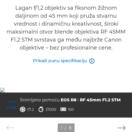
Specifikacije
Lagan f/1,2 objektiv sa fiksnom žižnom
daljinom od 45 mm koji pruža stvarnu
Galerija
vrednost i dinamičnu kreativnost, široki
Podrška
maksimalni otvor blende objektiva RF 45MM
F1.2 STM svrstava ga među najbrže Canon
objektive – bez profesionalne cene.
Prikaži punu specifikaciju

Snimljeno pomoću
EOS R8
i
RF 45mm F1.2 STM
otvor blende
brzina zatvarača
ISO



f/1.2
1/1000
100
1
/
8