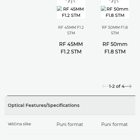
RF 45MM F1.2
RF 50MM F1.8
STM
STM
RF 45MM
RF 50mm
F1.2 STM
F1.8 STM
1-2
of
4
Optical Features/Specifications
Veličina slike
Puni format
Puni format