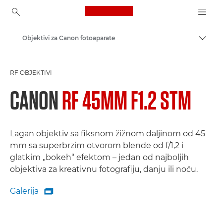
Canon Logo, back to ho
Objektivi za Canon fotoaparate
Uključ
Canon
RF OBJEKTIVI
CANON
RF 45MM F1.2 STM
Lagan objektiv sa fiksnom žižnom daljinom od 45
mm sa superbrzim otvorom blende od f/1,2 i
glatkim „bokeh“ efektom – jedan od najboljih
objektiva za kreativnu fotografiju, danju ili noću.
Galerija

Galerija