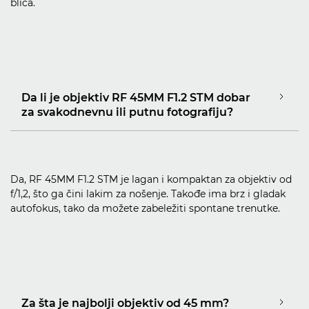
blica.
Da li je objektiv RF 45MM F1.2 STM dobar
za svakodnevnu ili putnu fotografiju?
Da, RF 45MM F1.2 STM je lagan i kompaktan za objektiv od
f/1,2, što ga čini lakim za nošenje. Takođe ima brz i gladak
autofokus, tako da možete zabeležiti spontane trenutke.
Za šta je najbolji objektiv od 45 mm?