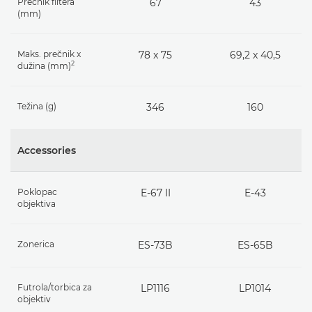
Prečnik filtera
67
43
(mm)
Maks. prečnik x
78 x 75
69,2 x 40,5
2
dužina (mm)
Težina (g)
346
160
Accessories
Poklopac
E-67 II
E-43
objektiva
Zonerica
ES-73B
ES-65B
Futrola/torbica za
LP1116
LP1014
objektiv