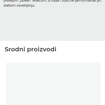
prelepim „bokeh“ efektom, a nude i odlične performanse pri
slabom osvetljenju.
Srodni proizvodi