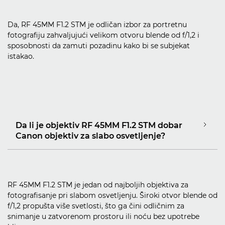
Da, RF 45MM F1.2 STM je odličan izbor za portretnu
fotografiju zahvaljujući velikom otvoru blende od f/1,2 i
sposobnosti da zamuti pozadinu kako bi se subjekat
istakao.
Da li je objektiv RF 45MM F1.2 STM dobar
Canon objektiv za slabo osvetljenje?
RF 45MM F1.2 STM je jedan od najboljih objektiva za
fotografisanje pri slabom osvetljenju. Široki otvor blende od
f/1,2 propušta više svetlosti, što ga čini odličnim za
snimanje u zatvorenom prostoru ili noću bez upotrebe