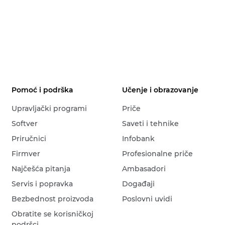
Pomoć i podrška
Učenje i obrazovanje
Upravljački programi
Priče
Softver
Saveti i tehnike
Priručnici
Infobank
Firmver
Profesionalne priče
Najčešća pitanja
Ambasadori
Servis i popravka
Događaji
Bezbednost proizvoda
Poslovni uvidi
Obratite se korisničkoj
podršci