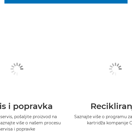
is i popravka
Recikliran
 servis, pošaljite proizvod na
Saznajte više o programu za 
 saznajte više o našem procesu
kartridža kompanije 
servisa i popravke