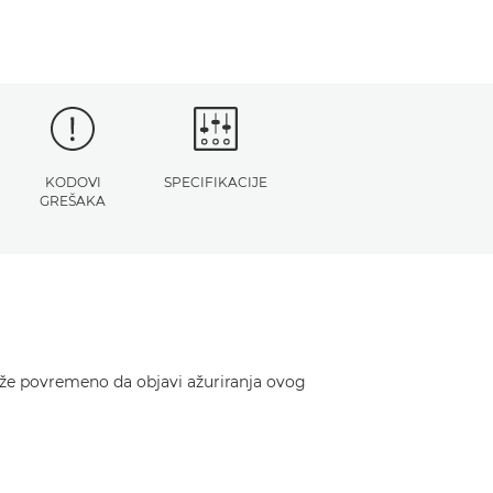
KODOVI
SPECIFIKACIJE
GREŠAKA
ože povremeno da objavi ažuriranja ovog