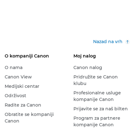
Nazad na vrh
O kompaniji Canon
Moj nalog
O nama
Canon nalog
Canon View
Pridružite se Canon
klubu
Medijski centar
Profesionalne usluge
Održivost
kompanije Canon
Radite za Canon
Prijavite se za naš bilten
Obratite se kompaniji
Program za partnere
Canon
kompanije Canon