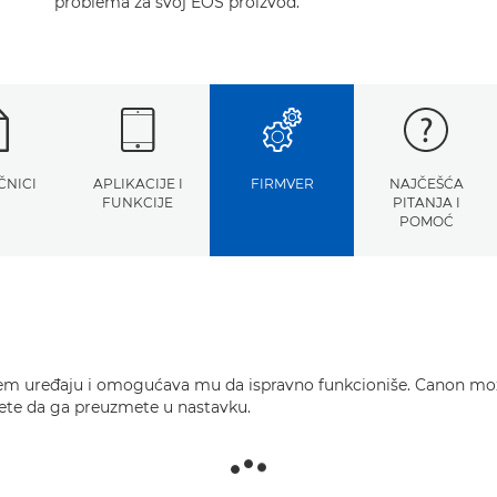
problema za svoj EOS proizvod.
ČNICI
APLIKACIJE I
FIRMVER
NAJČEŠĆA
FUNKCIJE
PITANJA I
POMOĆ
a vašem uređaju i omogućava mu da ispravno funkcioniše. Canon m
žete da ga preuzmete u nastavku.