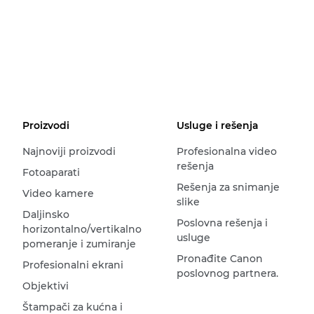
Proizvodi
Usluge i rešenja
Najnoviji proizvodi
Profesionalna video
rešenja
Fotoaparati
Rešenja za snimanje
Video kamere
slike
Daljinsko
Poslovna rešenja i
horizontalno/vertikalno
usluge
pomeranje i zumiranje
Pronađite Canon
Profesionalni ekrani
poslovnog partnera.
Objektivi
Štampači za kućna i