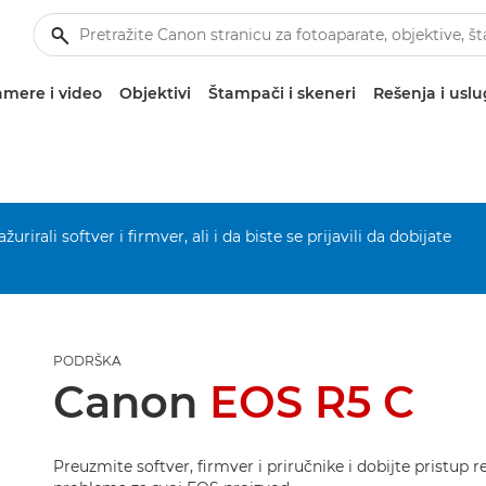
mere i video
Objektivi
Štampači i skeneri
Rešenja i usl
urirali softver i firmver, ali i da biste se prijavili da dobijate
PODRŠKA
Canon
EOS R5 C
Preuzmite softver, firmver i priručnike i dobijte pristup 