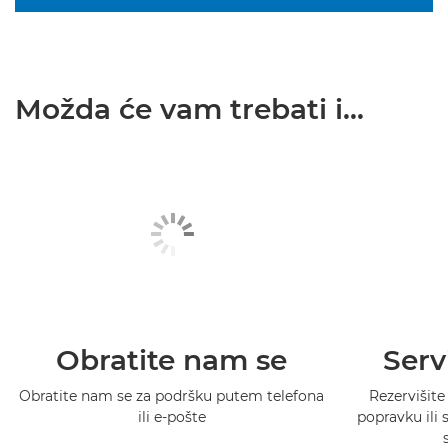
Možda će vam trebati i...
Obratite nam se
Serv
Obratite nam se za podršku putem telefona
Rezervišite
ili e-pošte
popravku ili