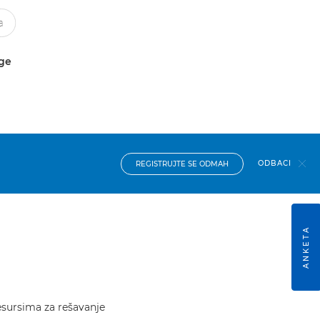
uge
ODBACI
REGISTRUJTE SE ODMAH
ANKETA
resursima za rešavanje