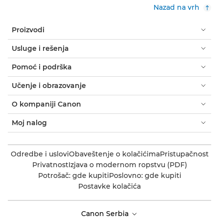
Nazad na vrh
Proizvodi
Usluge i rešenja
Pomoć i podrška
Učenje i obrazovanje
O kompaniji Canon
Moj nalog
Odredbe i uslovi
Obaveštenje o kolačićima
Pristupačnost
Privatnost
Izjava o modernom ropstvu (PDF)
Potrošač: gde kupiti
Poslovno: gde kupiti
Postavke kolačića
Canon Serbia