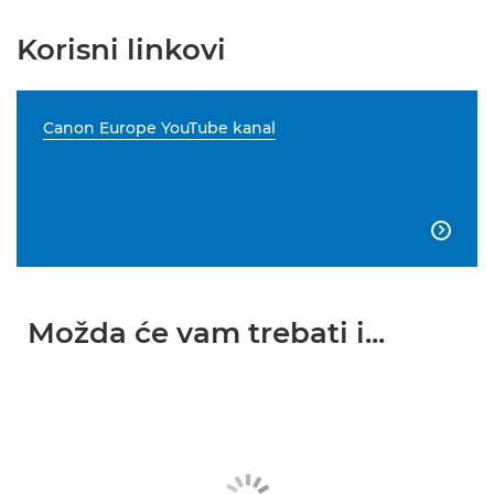
Korisni linkovi
Canon Europe YouTube kanal

Možda će vam trebati i...