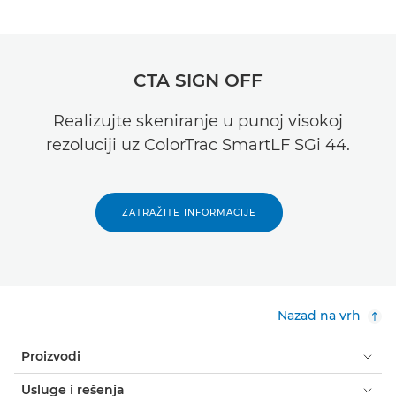
CTA SIGN OFF
Realizujte skeniranje u punoj visokoj
rezoluciji uz ColorTrac SmartLF SGi 44.
ZATRAŽITE INFORMACIJE
Nazad na vrh
Proizvodi
Usluge i rešenja