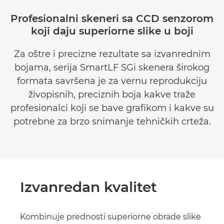
Profesionalni skeneri sa CCD senzorom
koji daju superiorne slike u boji
Za oštre i precizne rezultate sa izvanrednim
bojama, serija SmartLF SGi skenera širokog
formata savršena je za vernu reprodukciju
živopisnih, preciznih boja kakve traže
profesionalci koji se bave grafikom i kakve su
potrebne za brzo snimanje tehničkih crteža.
Izvanredan kvalitet
Kombinuje prednosti superiorne obrade slike