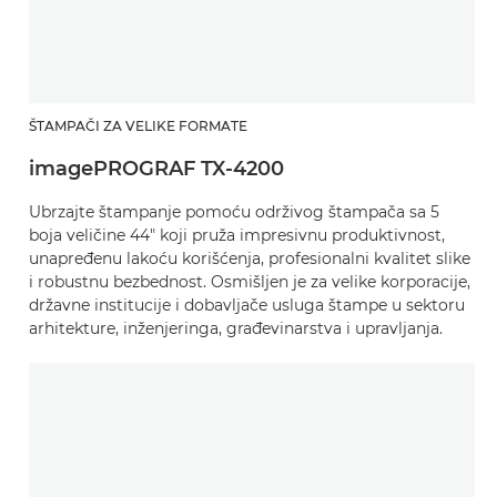
ŠTAMPAČI ZA VELIKE FORMATE
imagePROGRAF TX-4200
Ubrzajte štampanje pomoću održivog štampača sa 5
boja veličine 44" koji pruža impresivnu produktivnost,
unapređenu lakoću korišćenja, profesionalni kvalitet slike
i robustnu bezbednost. Osmišljen je za velike korporacije,
državne institucije i dobavljače usluga štampe u sektoru
arhitekture, inženjeringa, građevinarstva i upravljanja.