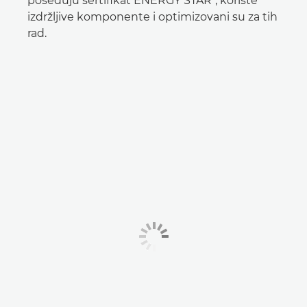
poseduju sertifikat ENERGY STAR*, koriste
izdržljive komponente i optimizovani su za tih
rad.