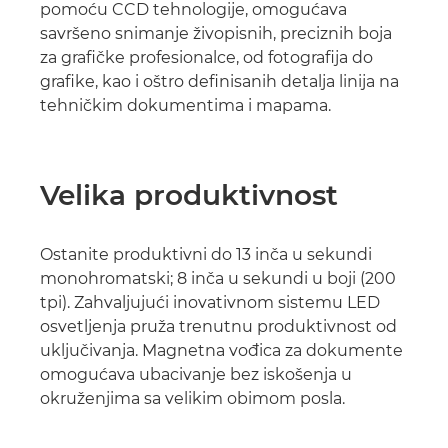
pomoću CCD tehnologije, omogućava
savršeno snimanje živopisnih, preciznih boja
za grafičke profesionalce, od fotografija do
grafike, kao i oštro definisanih detalja linija na
tehničkim dokumentima i mapama.
Velika produktivnost
Ostanite produktivni do 13 inča u sekundi
monohromatski; 8 inča u sekundi u boji (200
tpi). Zahvaljujući inovativnom sistemu LED
osvetljenja pruža trenutnu produktivnost od
uključivanja. Magnetna vođica za dokumente
omogućava ubacivanje bez iskošenja u
okruženjima sa velikim obimom posla.