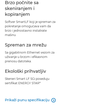
Brzo počnite sa
skeniranjem i
kopiranjem
Softver SmartLF koji je spreman za
pokretanje omogućava vam da
brzo i jednostavno instalirate
mašinu
Spreman za mrežu
Sa gigabitnom Ethernet vezom za
uživanje u brzom i efikasnom
prenosu datoteka.
Ekološki prihvatljiv
Skeneri Smart LF SGi poseduju
sertifikat ENERGY STAR*
Prikaži punu specifikaciju
