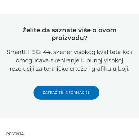
Želite da saznate više o ovom
proizvodu?
SmartLF SGi 44, skener visokog kvaliteta koji
omogućava skeniranje u punoj visokoj
rezoluciji za tehničke crteže i grafiku u boji.
ZATRAŽITE INFORMACIJE
REŠENJA