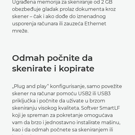
Ugrađena memorija za skeniranje od 2 GB
obezbeđuje gladak prolaz dokumenta kroz
skener – čak i ako dođe do iznenadnog
usporenja računara ili zauzeća Ethernet
mreže.
Odmah počnite da
skenirate i kopirate
„Plug and play“ konfigurisanje, samo povežite
skener na računar pomoću USB2 ili USB3
priključka i počnite da uživate u brzom
skeniranju visokog kvaliteta. Softver SmartLF
koji je spreman za pokretanje omogućava
vam da brzo i jednostavno instalirate mašinu,
kao i da odmah počnete sa skeniranjem ili