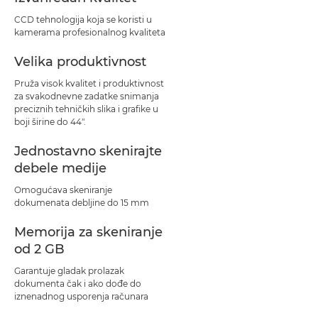
CCD tehnologija koja se koristi u
kamerama profesionalnog kvaliteta
Velika produktivnost
Pruža visok kvalitet i produktivnost
za svakodnevne zadatke snimanja
preciznih tehničkih slika i grafike u
boji širine do 44".
Jednostavno skenirajte
debele medije
Omogućava skeniranje
dokumenata debljine do 15 mm
Memorija za skeniranje
od 2 GB
Garantuje gladak prolazak
dokumenta čak i ako dođe do
iznenadnog usporenja računara