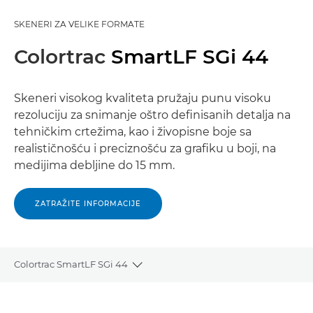
SKENERI ZA VELIKE FORMATE
Colortrac
SmartLF SGi 44
Skeneri visokog kvaliteta pružaju punu visoku
rezoluciju za snimanje oštro definisanih detalja na
tehničkim crtežima, kao i živopisne boje sa
realističnošću i preciznošću za grafiku u boji, na
medijima debljine do 15 mm.
ZATRAŽITE INFORMACIJE
Colortrac SmartLF SGi 44
Toggle breadcrumbs
Pregled