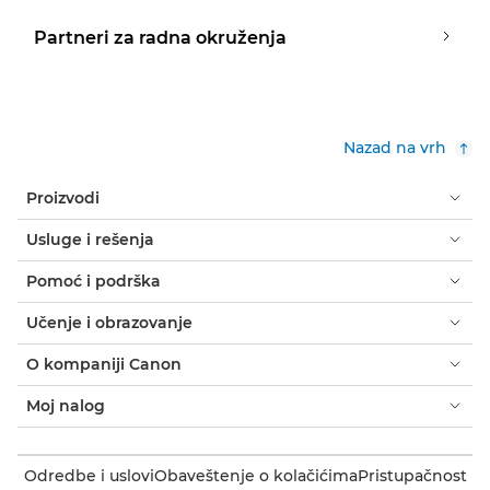
Partneri za radna okruženja
Nazad na vrh
Proizvodi
Usluge i rešenja
Pomoć i podrška
Učenje i obrazovanje
O kompaniji Canon
Moj nalog
Odredbe i uslovi
Obaveštenje o kolačićima
Pristupačnost