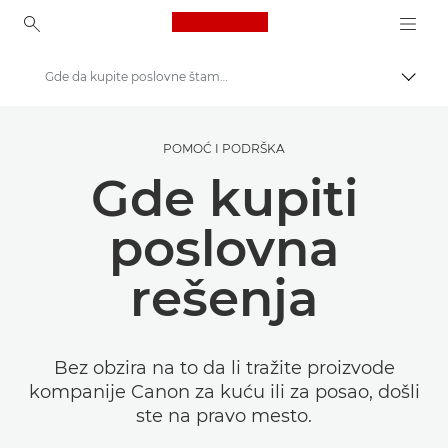
Canon Logo, back to ho
Gde da kupite poslovne štampače, kancelarijski potrošni materijal i softver
Uključ
Canon
POMOĆ I PODRŠKA
Rešenja i usluge
Gde kupiti
poslovna
rešenja
Bez obzira na to da li tražite proizvode
kompanije Canon za kuću ili za posao, došli
ste na pravo mesto.