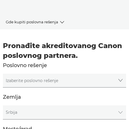
Gde kupiti poslovna rešenja
Canon poslovni partneri
Pronađite akreditovanog Canon
Poslovna rešenja
poslovnog partnera.
Poslovno rešenje
Izaberite poslovno rešenje
Zemlja
Izaberite zemlju
Mesto/grad