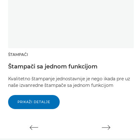
ŠTAMPAČI
S
Štampači sa jednom funkcijom
S
Kvalitetno štampanje jednostavnije je nego ikada pre uz
B
naše izvanredne štampače sa jednom funkcijom
PRIKAŽI DETALJE