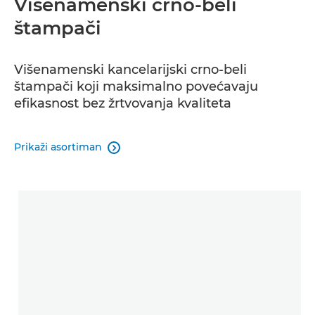
Višenamenski crno-beli
štampači
Višenamenski kancelarijski crno-beli
štampači koji maksimalno povećavaju
efikasnost bez žrtvovanja kvaliteta
Prikaži asortiman
