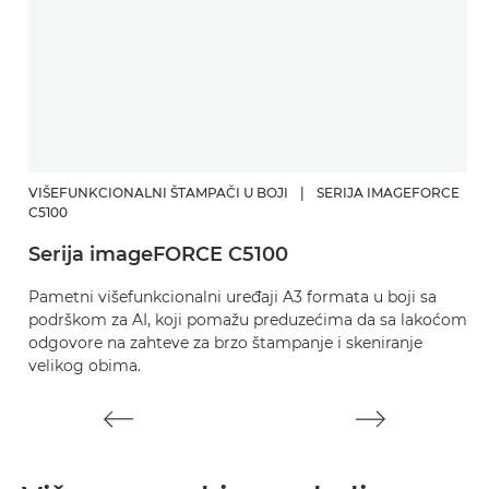
VIŠEFUNKCIONALNI ŠTAMPAČI U BOJI
|
SERIJA IMAGEFORCE
V
C5100
i
Serija imageFORCE C5100
In
Pametni višefunkcionalni uređaji A3 formata u boji sa
š
podrškom za AI, koji pomažu preduzećima da sa lakoćom
p
odgovore na zahteve za brzo štampanje i skeniranje
velikog obima.