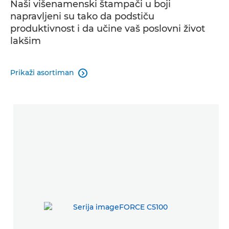
Naši višenamenski štampači u boji
napravljeni su tako da podstiču
SRODNI PROIZVODI
produktivnost i da učine vaš poslovni život
lakšim
Prikaži asortiman
