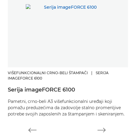
VIŠEFUNKCIONALNI CRNO-BELI ŠTAMPAČI
|
SERIJA
V
IMAGEFORCE 6100
I
Serija imageFORCE 6100
S
Pametni, crno-beli A3 višefunkcionalni uređaji koji
R
pomažu preduzećima da zadovolje stalno promenljive
v
potrebe svojih zaposlenih za štampanjem i skeniranjem.