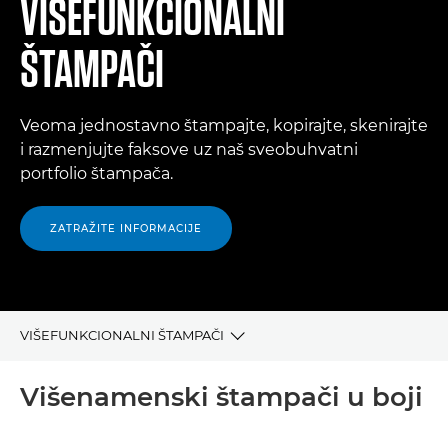
VIŠEFUNKCIONALNI
ŠTAMPAČI
Veoma jednostavno štampajte, kopirajte, skenirajte
i razmenjujte faksove uz naš sveobuhvatni
portfolio štampača.
ZATRAŽITE INFORMACIJE
VIŠEFUNKCIONALNI ŠTAMPAČI
VIŠENAMENSKI ŠTAMPAČI U BOJI
Višenamenski štampači u boji
VIŠENAMENSKI CRNO-BELI ŠTAMPAČI