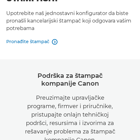
Upotrebite naš jednostavni konfigurator da biste
pronašli kancelarijski štampač koji odgovara vašim
potrebama
Pronađite štampač

Podrška za štampač
kompanije Canon
Preuzimajte upravljačke
programe, firmver i priručnike,
pristupajte onlajn tehničkoj
podršci, resursima i izvorima za
rešavanje problema za štampač