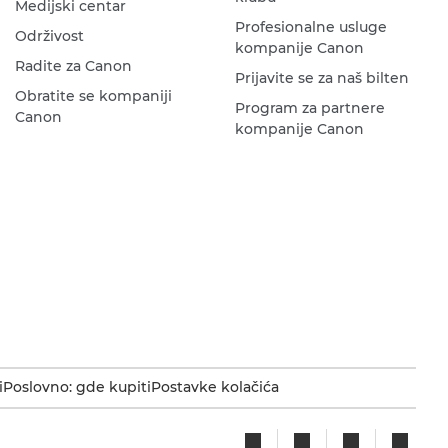
Medijski centar
Profesionalne usluge
Održivost
kompanije Canon
Radite za Canon
Prijavite se za naš bilten
Obratite se kompaniji
Program za partnere
Canon
kompanije Canon
i
Poslovno: gde kupiti
Postavke kolačića