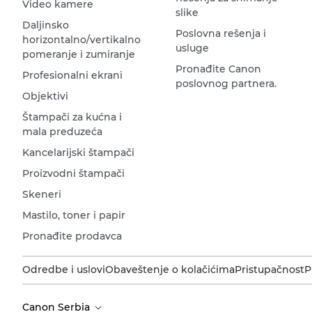
Video kamere
slike
Daljinsko
Poslovna rešenja i
horizontalno/vertikalno
usluge
pomeranje i zumiranje
Pronađite Canon
Profesionalni ekrani
poslovnog partnera.
Objektivi
Štampači za kućna i
mala preduzeća
Kancelarijski štampači
Proizvodni štampači
Skeneri
Mastilo, toner i papir
Pronađite prodavca
Odredbe i uslovi
Obaveštenje o kolačićima
Pristupačnost
P
Canon Serbia