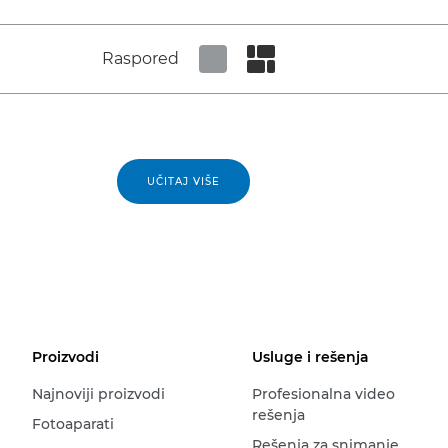
Raspored
Set tiled view
Set masonry view
UČITAJ VIŠE
Proizvodi
Usluge i rešenja
Najnoviji proizvodi
Profesionalna video
rešenja
Fotoaparati
Rešenja za snimanje