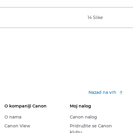
14 Slike
Nazad na vrh
O kompaniji Canon
Moj nalog
O nama
Canon nalog
Canon View
Pridružite se Canon
klubu