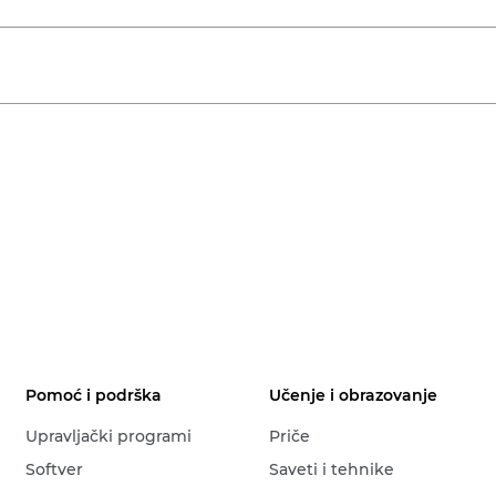
Pomoć i podrška
Učenje i obrazovanje
Upravljački programi
Priče
Softver
Saveti i tehnike