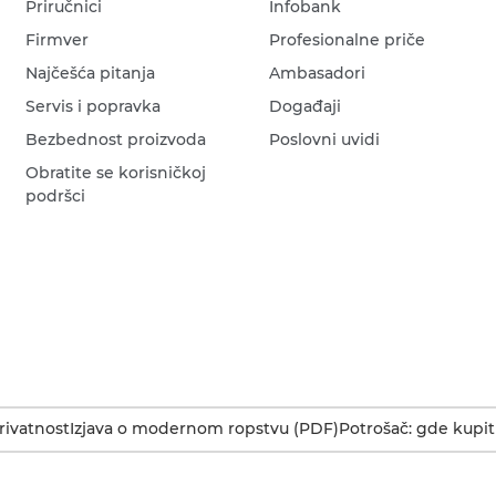
Priručnici
Infobank
Firmver
Profesionalne priče
Najčešća pitanja
Ambasadori
Servis i popravka
Događaji
Bezbednost proizvoda
Poslovni uvidi
Obratite se korisničkoj
podršci
rivatnost
Izjava o modernom ropstvu (PDF)
Potrošač: gde kupit