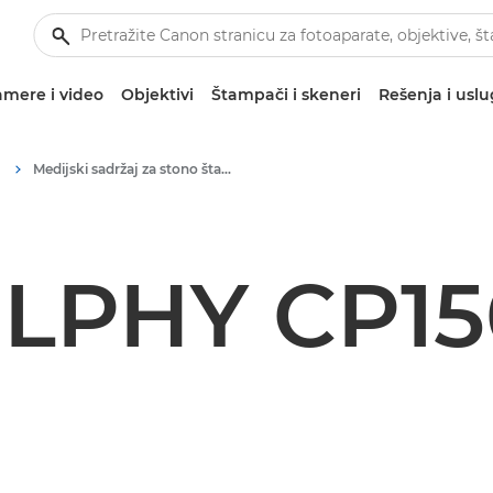
mere i video
Objektivi
Štampači i skeneri
Rešenja i usl
Medijski sadržaj za stono štampanje – Canon medijski centar
LPHY CP1