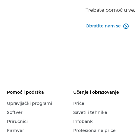
Trebate pomoć u vez
Obratite nam se

Pomoć i podrška
Učenje i obrazovanje
Upravljački programi
Priče
Softver
Saveti i tehnike
Priručnici
Infobank
Firmver
Profesionalne priče