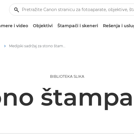
mere i video
Objektivi
Štampači i skeneri
Rešenja i usl
Medijski sadržaj za stono štampanje – Canon medijski centar
BIBLIOTEKA SLIKA
ono štampa