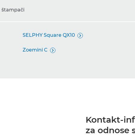
t štampači
SELPHY Square QX10

Zoemini C

Kontakt-inf
za odnose 