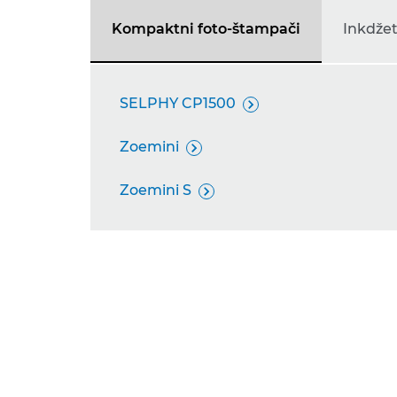
Kompaktni foto-štampači
Inkdže
SELPHY CP1500

Zoemini

Zoemini S
