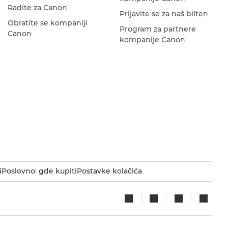
Radite za Canon
Prijavite se za naš bilten
Obratite se kompaniji
Program za partnere
Canon
kompanije Canon
i
Poslovno: gde kupiti
Postavke kolačića