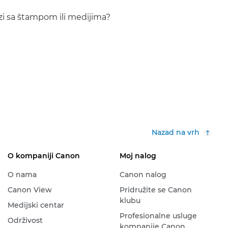
i sa štampom ili medijima?
Nazad na vrh
O kompaniji Canon
Moj nalog
O nama
Canon nalog
Canon View
Pridružite se Canon
klubu
Medijski centar
Profesionalne usluge
Održivost
kompanije Canon