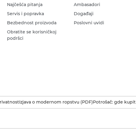
Najčešća pitanja
Ambasadori
Servis i popravka
Događaji
Bezbednost proizvoda
Poslovni uvidi
Obratite se korisničkoj
podršci
rivatnost
Izjava o modernom ropstvu (PDF)
Potrošač: gde kupit