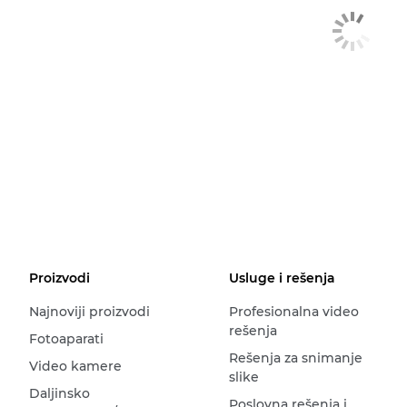
Proizvodi
Usluge i rešenja
Najnoviji proizvodi
Profesionalna video
rešenja
Fotoaparati
Rešenja za snimanje
Video kamere
slike
Daljinsko
Poslovna rešenja i