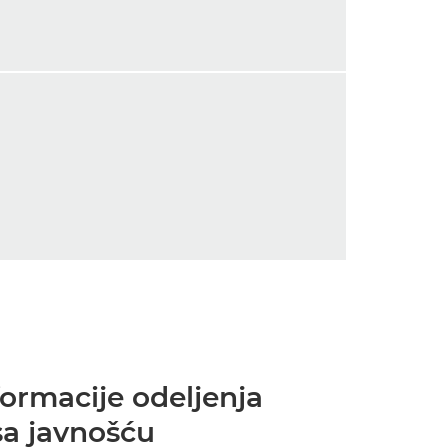
ormacije odeljenja
sa javnošću