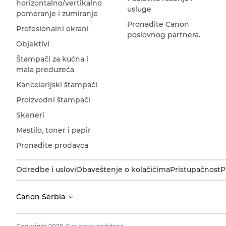
horizontalno/vertikalno
usluge
pomeranje i zumiranje
Pronađite Canon
Profesionalni ekrani
poslovnog partnera.
Objektivi
Štampači za kućna i
mala preduzeća
Kancelarijski štampači
Proizvodni štampači
Skeneri
Mastilo, toner i papir
Pronađite prodavca
Odredbe i uslovi
Obaveštenje o kolačićima
Pristupačnost
P
Canon Serbia