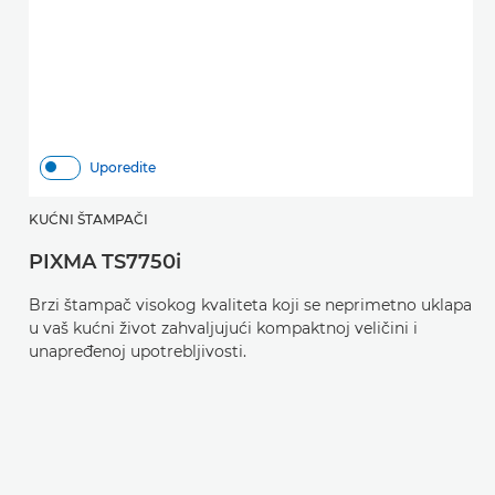
Uporedite
KUĆNI ŠTAMPAČI
K
PIXMA TS7750i
P
Brzi štampač visokog kvaliteta koji se neprimetno uklapa
B
u vaš kućni život zahvaljujući kompaktnoj veličini i
u 
unapređenoj upotrebljivosti.
u