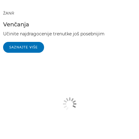
ŽANR
Venčanja
Učinite najdragocenije trenutke još posebnijim
SAZNAJTE VIŠE