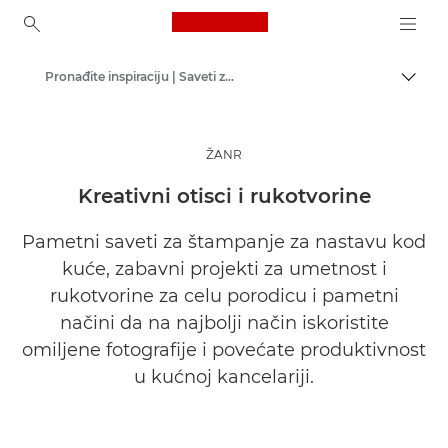
Canon Logo, back to ho
Pronađite inspiraciju | Saveti za fotografisanje / štampanje i vodiči za kupce
Uključ
Canon
ŽANR
Kreativni otisci i rukotvorine
Pametni saveti za štampanje za nastavu kod
kuće, zabavni projekti za umetnost i
rukotvorine za celu porodicu i pametni
načini da na najbolji način iskoristite
omiljene fotografije i povećate produktivnost
u kućnoj kancelariji.