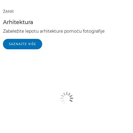
ŽANR
Arhitektura
Zabeležite lepotu arhitekture pomoću fotografije
SAZNAJTE VIŠE