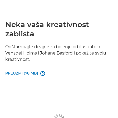
Neka vaša kreativnost
zablista
Odštampajte dizajne za bojenje od ilustratora
Vensdej Holms i Johane Basford i pokažite svoju
kreativnost.
PREUZMI (78 MB)
