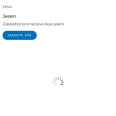
ŽANR
Jesen
Zabeležite promenljive boje jeseni
SAZNAJTE VIŠE