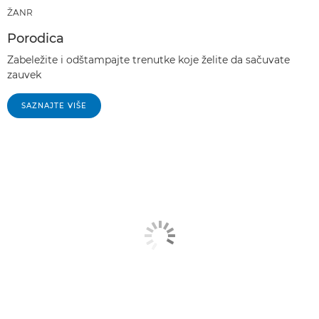
ŽANR
Porodica
Zabeležite i odštampajte trenutke koje želite da sačuvate
zauvek
SAZNAJTE VIŠE