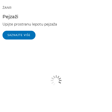
ŽANR
Pejzaži
Upijte prostranu lepotu pejzaža
SAZNAJTE VIŠE