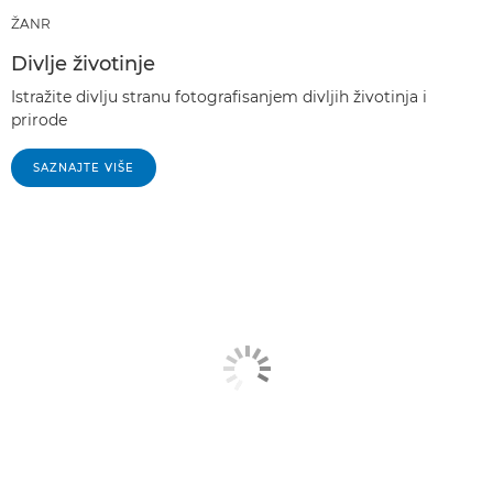
ŽANR
Divlje životinje
Istražite divlju stranu fotografisanjem divljih životinja i
prirode
SAZNAJTE VIŠE