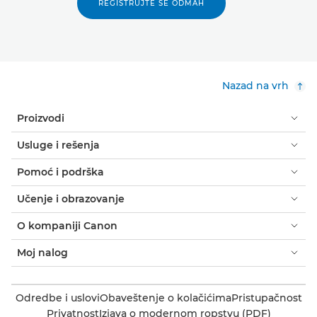
REGISTRUJTE SE ODMAH
Nazad na vrh
Proizvodi
Usluge i rešenja
Pomoć i podrška
Učenje i obrazovanje
O kompaniji Canon
Moj nalog
Odredbe i uslovi
Obaveštenje o kolačićima
Pristupačnost
Privatnost
Izjava o modernom ropstvu (PDF)