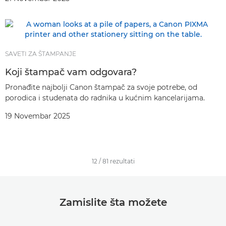
SAVETI ZA ŠTAMPANJE
Koji štampač vam odgovara?
Pronađite najbolji Canon štampač za svoje potrebe, od
porodica i studenata do radnika u kućnim kancelarijama.
19 Novembar 2025
12
/
81
rezultati
Zamislite šta možete