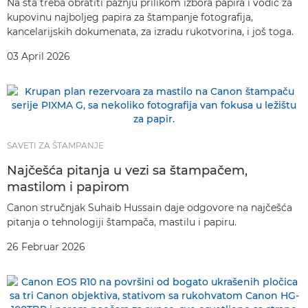
Na šta treba obratiti pažnju prilikom izbora papira i vodič za
kupovinu najboljeg papira za štampanje fotografija,
kancelarijskih dokumenata, za izradu rukotvorina, i još toga.
03 April 2026
SAVETI ZA ŠTAMPANJE
Najčešća pitanja u vezi sa štampačem,
mastilom i papirom
Canon stručnjak Suhaib Hussain daje odgovore na najčešća
pitanja o tehnologiji štampača, mastilu i papiru.
26 Februar 2026