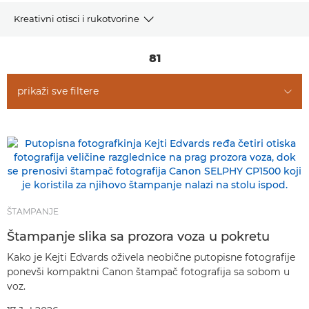
Kreativni otisci i rukotvorine
ČLANCI
81
PREUZIMANJE PREDLOŽAKA ZA ŠTAMPANJE
prikaži sve filtere
PREPORUČENI PROIZVODI I KOMPLETI
DRUGI ŽANROVI
ŠTAMPANJE
Štampanje slika sa prozora voza u pokretu
Kako je Kejti Edvards oživela neobične putopisne fotografije
ponevši kompaktni Canon štampač fotografija sa sobom u
voz.