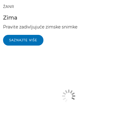
ŽANR
Zima
Pravite zadivljujuće zimske snimke
SAZNAJTE VIŠE