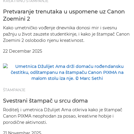
KREATIVNO ŠTAMPANJE
Pretvaranje trenutaka u uspomene uz Canon
Zoemini 2
Kako umetničko vođenje dnevnika donosi mir i svesnu
pažnju u život zauzete studentkinje, i kako je štampač Canon
Zoemini 2 oslobodio njenu kreativnost.
22 Decembar 2025
ŠTAMPANJE
Svestrani štampač u srcu doma
Roditelj i umetnica Džulijet Ama otkriva kako je štampač
Canon PIXMA neophodan za posao, kreativne hobije i
porodične aktivnosti.
21 Novembar 2025