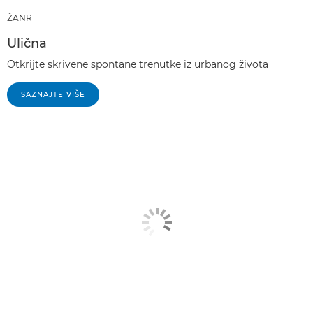
ŽANR
Ulična
Otkrijte skrivene spontane trenutke iz urbanog života
SAZNAJTE VIŠE