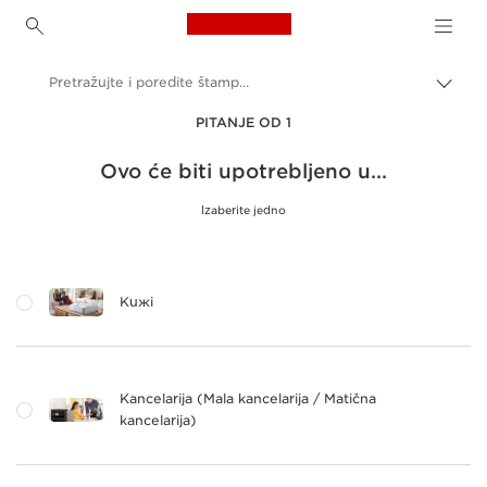
Canon Logo, back to h
Pretražujte i poredite štampače kompanije Canon za kuću i kancelariju
Uključ
trag
Canon
PITANJE OD 1
Canon štampači
Ovo će biti upotrebljeno u...
Izaberite jedno
Kuжi
Kancelarija (Mala kancelarija / Matična
kancelarija)