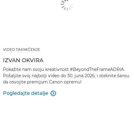
VIDEO TAKMIČENJE
IZVAN OKVIRA
Pokažite nam svoju kreativnost #BeyondTheFrameADRIA.
Pošaljite svoj najbolji video do 30. juna 2026. i steknite šansu
da osvojite premijum Canon opremu!
Pogledajte detalje
