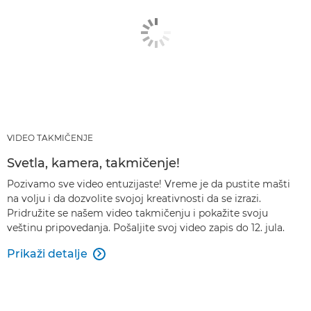
VIDEO TAKMIČENJE
Svetla, kamera, takmičenje!
Pozivamo sve video entuzijaste! Vreme je da pustite mašti
na volju i da dozvolite svojoj kreativnosti da se izrazi.
Pridružite se našem video takmičenju i pokažite svoju
veštinu pripovedanja. Pošaljite svoj video zapis do 12. jula.
Prikaži detalje
