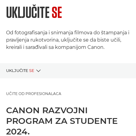
UKLJUČITE
SE
Od fotografisanja i snimanja filmova do štampanja i
pravljenja rukotvorina, uključite se da biste učili,
kreirali i sarađivali sa kompanijom Canon.
UKLJUČITE
SE
PROJEKTI UŽIVO
UČITE OD PROFESIONALACA
PRETHODNI PROJEKTI
CANON RAZVOJNI
PROGRAM ZA STUDENTE
2024.