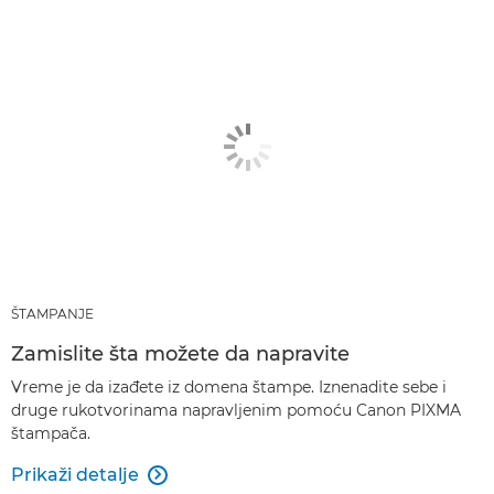
ŠTAMPANJE
Zamislite šta možete da napravite
Vreme je da izađete iz domena štampe. Iznenadite sebe i
druge rukotvorinama napravljenim pomoću Canon PIXMA
štampača.
Prikaži detalje
