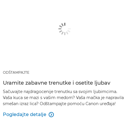
ODŠTAMPAJTE
Uramite zabavne trenutke i osetite ljubav
Sačuvajte najdragocenije trenutku sa svojim ljubimcima.
Vaša kuca se mazi s vašim medom? Vaša mačka je napravila
smešan izraz lica? Odštampajte pomoću Canon uređaja!
Pogledajte detalje
