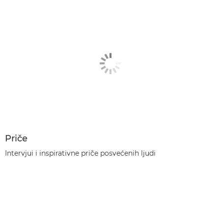
Priče
Intervjui i inspirativne priče posvećenih ljudi