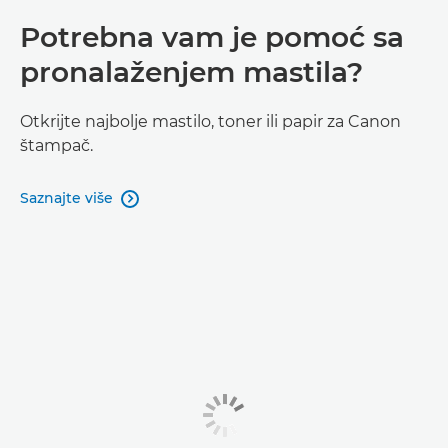
Potrebna vam je pomoć sa
pronalaženjem mastila?
Otkrijte najbolje mastilo, toner ili papir za Canon
štampač.
Saznajte više
