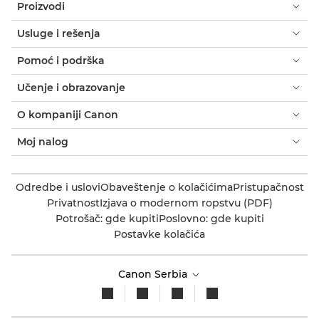
Proizvodi
Usluge i rešenja
Pomoć i podrška
Učenje i obrazovanje
O kompaniji Canon
Moj nalog
Odredbe i uslovi
Obaveštenje o kolačićima
Pristupačnost
Privatnost
Izjava o modernom ropstvu (PDF)
Potrošač: gde kupiti
Poslovno: gde kupiti
Postavke kolačića
Canon Serbia