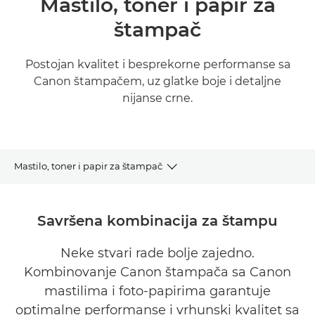
Mastilo, toner i papir za
štampač
Postojan kvalitet i besprekorne performanse sa
Canon štampačem, uz glatke boje i detaljne
nijanse crne.
Mastilo, toner i papir za štampač
KUPITE MASTILO, TONER, PAPIR
Savršena kombinacija za štampu
MASTILO
Neke stvari rade bolje zajedno.
Kombinovanje Canon štampača sa Canon
TONER
mastilima i foto-papirima garantuje
PAPIR
optimalne performanse i vrhunski kvalitet sa