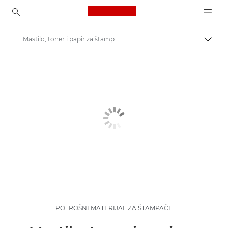
Canon Logo, back to ho
Mastilo, toner i papir za štampač
Uključ
Canon
POTROŠNI MATERIJAL ZA ŠTAMPAČE