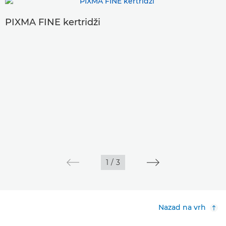
PIXMA FINE kertridži
1
/
3
Nazad na vrh