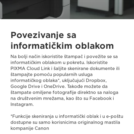
Povezivanje sa
informatičkim oblakom
Na bolji način iskoristite štampač i povežite se sa
informatičkim oblakom u pokretu. Iskoristite
PIXMA Cloud Link i šaljite skenirane dokumente ili
štampajte pomoću popularnih usluga
informatičkog oblaka*, uključujući Dropbox,
Google Drive i OneDrive. Takođe možete da
štampate omiljene fotografije direktno sa naloga
na društvenim mrežama, kao što su Facebook i
Instagram.
*Funkcije skeniranja u informatički oblak i u e-poštu
dostupne su samo korisnicima originalnog mastila
kompanije Canon