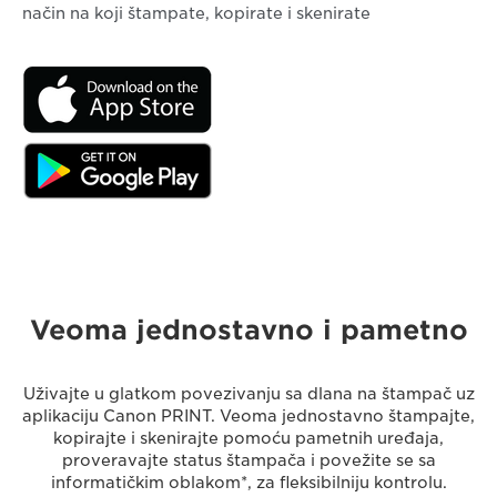
način na koji štampate, kopirate i skenirate
Veoma jednostavno i pametno
Uživajte u glatkom povezivanju sa dlana na štampač uz
aplikaciju Canon PRINT. Veoma jednostavno štampajte,
kopirajte i skenirajte pomoću pametnih uređaja,
proveravajte status štampača i povežite se sa
informatičkim oblakom*, za fleksibilniju kontrolu.