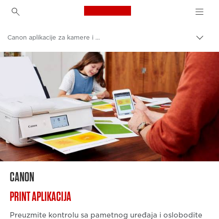
Canon Logo, back to h
Canon aplikacije za kamere i štampače
Uključ
trag
Canon
CANON
PRINT APLIKACIJA
Preuzmite kontrolu sa pametnog uređaja i oslobodite