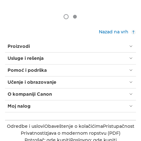
Nazad na vrh
Proizvodi
Usluge i rešenja
Pomoć i podrška
Učenje i obrazovanje
O kompaniji Canon
Moj nalog
Odredbe i uslovi
Obaveštenje o kolačićima
Pristupačnost
Privatnost
Izjava o modernom ropstvu (PDF)
Potrošač: gde kupiti
Poslovno: gde kupiti