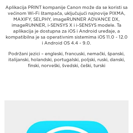
Aplikacija PRINT kompanije Canon može da se koristi sa
većinom Wi-Fi štampača, uključujući najnovije PIXMA,
MAXIFY, SELPHY, imageRUNNER ADVANCE DX,
imageRUNNER, i-SENSYS X i i-SENSYS modele. Ta
aplikacija je dostupna za iOS i Android uređaje, a
kompatibilna je sa operativnim sistemima iOS 11.0 ~ 12.0
i Android OS 4.4 ~ 9.0.
Podržani jezici – engleski, francuski, nemački, španski,
italijanski, holandski, portugalski, poljski, ruski, danski,
finski, norveški, švedski, češki, turski