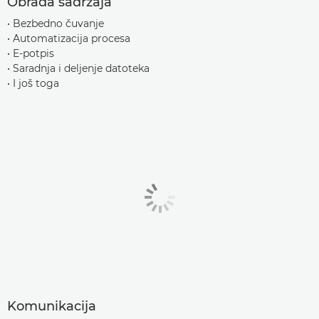
Obrada sadržaja
• Bezbedno čuvanje
• Automatizacija procesa
• E-potpis
• Saradnja i deljenje datoteka
• I još toga
Komunikacija