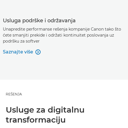
Usluga podrške i održavanja
Unapredite performanse rešenja kompanije Canon tako što
ćete smanjiti prekide i održati kontinuitet poslovanja uz
podršku za softver
Saznajte više

REŠENJA
Usluge za digitalnu
transformaciju