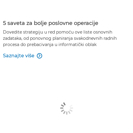
5 saveta za bolje poslovne operacije
Dovedite strategiju u red pomoću ove liste osnovnih
zadataka, od ponovnog planiranja svakodnevnih radnih
procesa do prebacivanja u informatički oblak
Saznajte više
