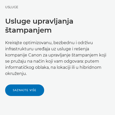
USLUGE
Usluge upravljanja
štampanjem
Kreirajte optimizovanu, bezbednu i održivu
infrastrukturu uređaja uz usluge i rešenja
kompanije Canon za upravljanje štampanjem koji
se pružaju na način koji vam odgovara: putem
informatičkog oblaka, na lokaciji ili u hibridnom
okruženju.
SAZNAJTE VIŠE