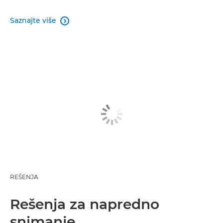
Saznajte više

REŠENJA
Rešenja za napredno
snimanje