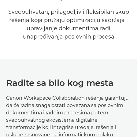
EKOSISTEM
Sveobuhvatan, prilagodljiv i fleksibilan skup
rešenja koja pružaju optimizaciju sadržaja i
POVEZANI SOFTVER
upravljanje dokumentima radi
unapređivanja poslovnih procesa
USLUGE
ZATRAŽITE INFORMACIJE
Radite sa bilo kog mesta
Canon Workspace Collaboration rešenja garantuju
da će radna snaga ostati povezana sa poslovnim
dokumentima i radnim procesima putem
sveobuhvatnog ekosistema digitalne
transformacije koji integriše uređaje, rešenja i
usluge zasnovane na informatičkom oblaku