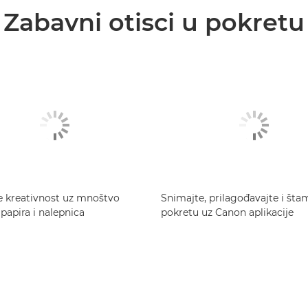
Zabavni otisci u pokretu
e kreativnost uz mnoštvo
Snimajte, prilagođavajte i šta
 papira i nalepnica
pokretu uz Canon aplikacije