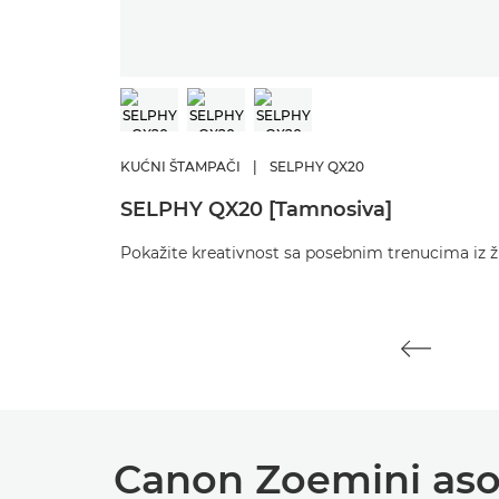
KUĆNI ŠTAMPAČI
|
SELPHY QX20
SELPHY QX20 [Tamnosiva]
Pokažite kreativnost sa posebnim trenucima iz ži
Canon Zoemini as