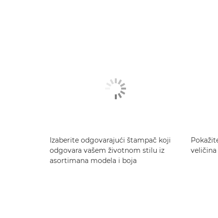
Izaberite odgovarajući štampač koji
Pokažit
odgovara vašem životnom stilu iz
veličina
asortimana modela i boja