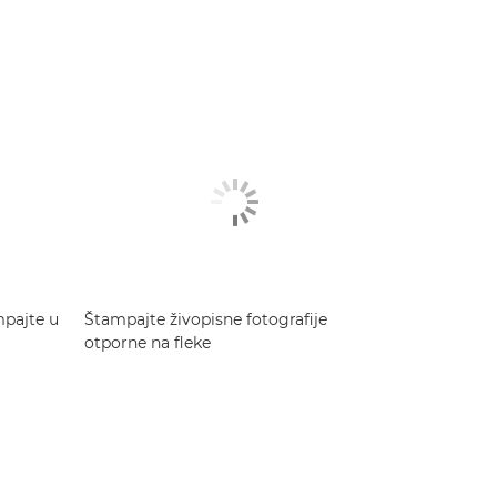
mpajte u
Štampajte živopisne fotografije
otporne na fleke