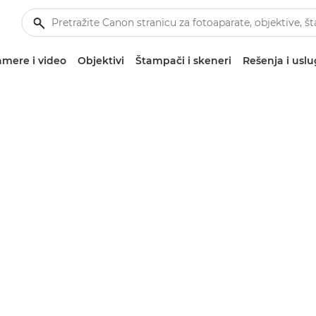
mere i video
Objektivi
Štampači i skeneri
Rešenja i usl