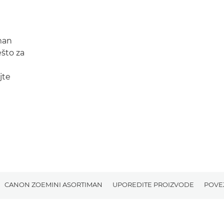
man
što za
jte
CANON ZOEMINI ASORTIMAN
UPOREDITE PROIZVODE
POVE