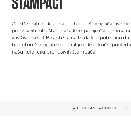
ŠTAMPAČI
Od džepnih do kompaktnih foto-štampača, asorti
prenosivih foto-štampača kompanije Canon ima ne
vaš životni stil. Bez obzira na to da li je potrebno da
trenutno štampate fotografije ili kod kuće, pogleda
našu kolekciju prenosivih štampača.
ASORTIMAN CANON SELPHY