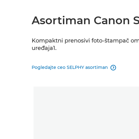
Asortiman Canon 
Kompaktni prenosivi foto-štampač omo
uređaja1.
Pogledajte ceo SELPHY asortiman
