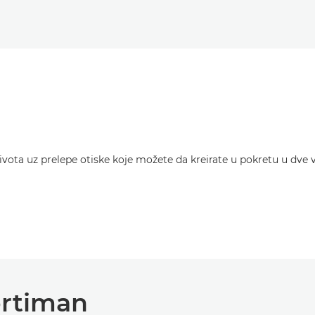
vota uz prelepe otiske koje možete da kreirate u pokretu u dve 
ortiman