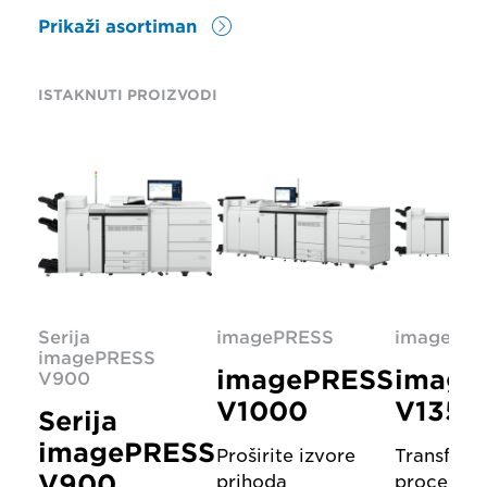
Prikaži asortiman
ISTAKNUTI PROIZVODI
Serija
imagePRESS
imagePR
imagePRESS
imagePRESS
image
V900
V1000
V1350
Serija
imagePRESS
Proširite izvore
Transform
V900
prihoda
procese š