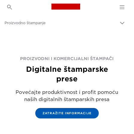
Canon Logo, back to h
Proizvodno štampanje
Uključ
trag
Canon
Rešenja i usluge
Poslovni proizvodi
PROIZVODNI I KOMERCIJALNI ŠTAMPAČI
Digitalne štamparske
prese
Povećajte produktivnost i profit pomoću
naših digitalnih štamparskih presa
ZATRAŽITE INFORMACIJE