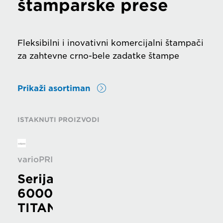
štamparske prese
Fleksibilni i inovativni komercijalni štampači
za zahtevne crno-bele zadatke štampe
Prikaži asortiman
ISTAKNUTI PROIZVODI
varioPRINT
Serija
6000
TITAN