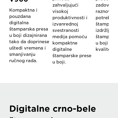
zahvaljujući
zadovoljit
Kompaktna i
visokoj
raznovrsn
pouzdana
produktivnosti i
potrebe z
digitalna
izvanrednoj
štampanj
štamparska presa
svestranosti
izdržljivu
u boji dizajnirana
medija pomoću
štamparsk
tako da doprinese
kompaktne
u boji vis
uštedi vremena i
digitalne
kvaliteta.
smanjivanju
štamparske prese
ručnog rada.
u boji.
Digitalne crno-bele