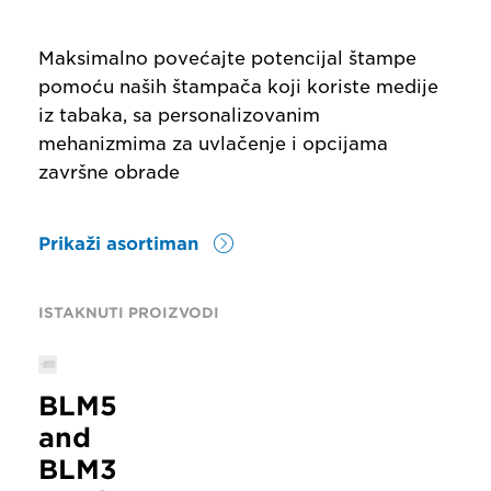
Maksimalno povećajte potencijal štampe
pomoću naših štampača koji koriste medije
iz tabaka, sa personalizovanim
mehanizmima za uvlačenje i opcijama
završne obrade
Prikaži asortiman
ISTAKNUTI PROIZVODI
BLM50
and
BLM35