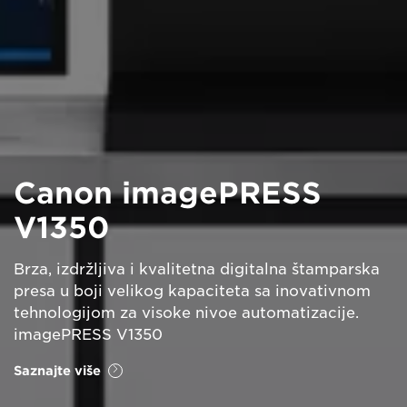
Canon imagePRESS
V1350
Brza, izdržljiva i kvalitetna digitalna štamparska
presa u boji velikog kapaciteta sa inovativnom
tehnologijom za visoke nivoe automatizacije.
imagePRESS V1350
Saznajte više