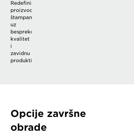
Redefiniše
proizvodno
štampanje,
uz
besprekorni
kvalitet
i
zavidnu
produktivnost
Opcije završne
obrade