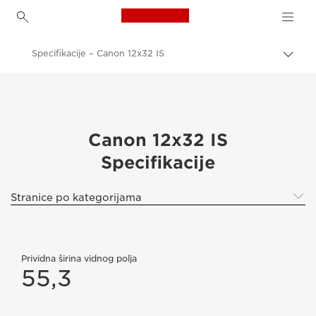
Canon Logo, back to h
Specifikacije – Canon 12x32 IS
Uključ
trag
Canon
Dvogledi
Canon 12x32 IS
Canon 12x32 IS
Specifikacije
Stranice po kategorijama
Prividna širina vidnog polja
55,3