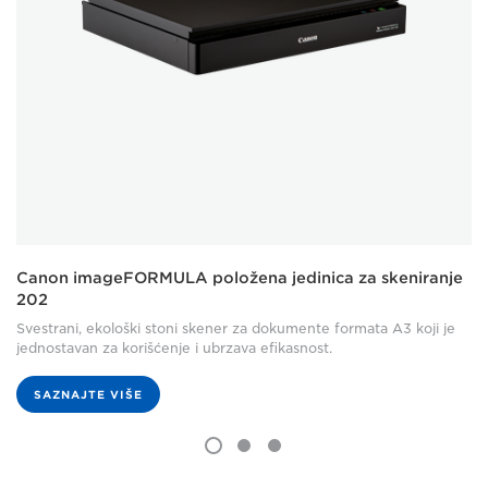
Canon imageFORMULA položena jedinica za skeniranje
202
Svestrani, ekološki stoni skener za dokumente formata A3 koji je
jednostavan za korišćenje i ubrzava efikasnost.
SAZNAJTE VIŠE