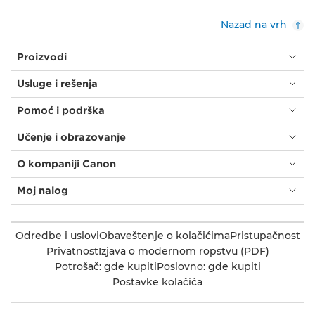
Nazad na vrh
Proizvodi
Usluge i rešenja
Pomoć i podrška
Učenje i obrazovanje
O kompaniji Canon
Moj nalog
Odredbe i uslovi
Obaveštenje o kolačićima
Pristupačnost
Privatnost
Izjava o modernom ropstvu (PDF)
Potrošač: gde kupiti
Poslovno: gde kupiti
Postavke kolačića