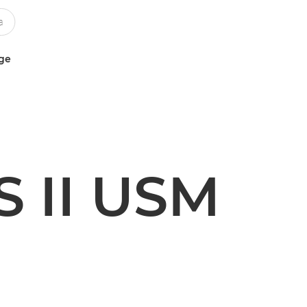
uge
S II USM