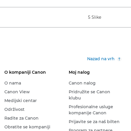
5 Slike
Nazad na vrh
O kompaniji Canon
Moj nalog
O nama
Canon nalog
Canon View
Pridružite se Canon
klubu
Medijski centar
Profesionalne usluge
Održivost
kompanije Canon
Radite za Canon
Prijavite se za naš bilten
Obratite se kompaniji
Program za partnere