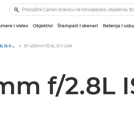
mere i video
Objektivi
Štampači i skeneri
Rešenja i usl
Canon EF 400mm f/2.8L IS II USM - Objektivi – objektivi za kamere i fotoaparate
EF 400mm f/2.8L IS II USM
m f/2.8L I