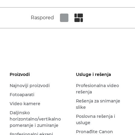
Raspored
Set tiled view
Set masonry view
Proizvodi
Usluge i rešenja
Najnoviji proizvodi
Profesionalna video
rešenja
Fotoaparati
Rešenja za snimanje
Video kamere
slike
Daljinsko
Poslovna rešenja i
horizontalno/vertikalno
usluge
pomeranje i zumiranje
Pronađite Canon
Profesionalni ekrani