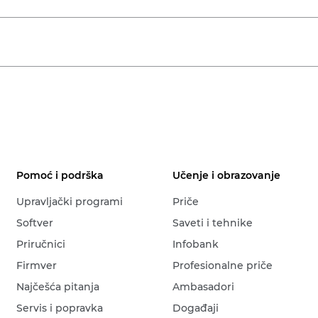
Pomoć i podrška
Učenje i obrazovanje
Upravljački programi
Priče
Softver
Saveti i tehnike
Priručnici
Infobank
Firmver
Profesionalne priče
Najčešća pitanja
Ambasadori
Servis i popravka
Događaji