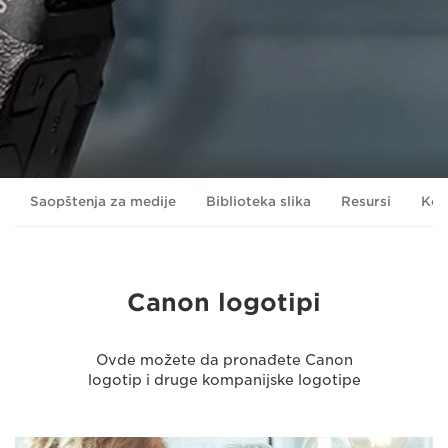
Saopštenja za medije
Biblioteka slika
Resursi
Kon
Canon logotipi
Ovde možete da pronađete Canon
logotip i druge kompanijske logotipe