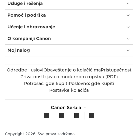
Usluge i rešenja
Pomoć i podrška
Učenje i obrazovanje
O kompaniji Canon
Moj nalog
Odredbe i uslovi
Obaveštenje o kolačićima
Pristupačnost
Privatnost
Izjava o modernom ropstvu (PDF)
Potrošač: gde kupiti
Poslovno: gde kupiti
Postavke kolačića
Canon Serbia
Copyright 2026. Sva prava zadržana.