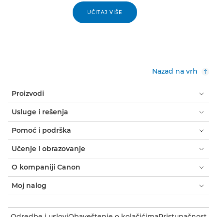
UČITAJ VIŠE
Nazad na vrh
Proizvodi
Usluge i rešenja
Pomoć i podrška
Učenje i obrazovanje
O kompaniji Canon
Moj nalog
Odredbe i uslovi
Obaveštenje o kolačićima
Pristupačnost