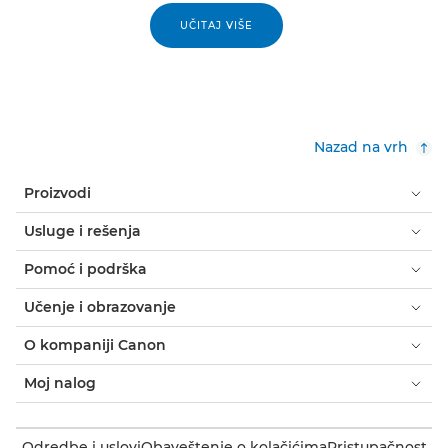
UČITAJ VIŠE
Nazad na vrh
Proizvodi
Usluge i rešenja
Pomoć i podrška
Učenje i obrazovanje
O kompaniji Canon
Moj nalog
Odredbe i uslovi
Obaveštenje o kolačićima
Pristupačnost