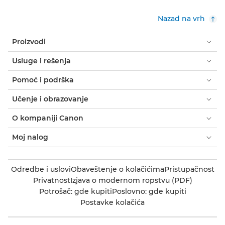
Nazad na vrh
Proizvodi
Usluge i rešenja
Pomoć i podrška
Učenje i obrazovanje
O kompaniji Canon
Moj nalog
Odredbe i uslovi
Obaveštenje o kolačićima
Pristupačnost
Privatnost
Izjava o modernom ropstvu (PDF)
Potrošač: gde kupiti
Poslovno: gde kupiti
Postavke kolačića