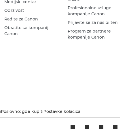
Medijski centar
Profesionalne usluge
Održivost
kompanije Canon
Radite za Canon
Prijavite se za naš bilten
Obratite se kompaniji
Program za partnere
Canon
kompanije Canon
i
Poslovno: gde kupiti
Postavke kolačića