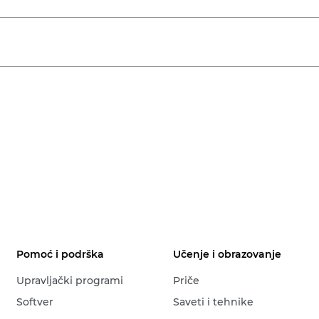
Pomoć i podrška
Učenje i obrazovanje
Upravljački programi
Priče
Softver
Saveti i tehnike