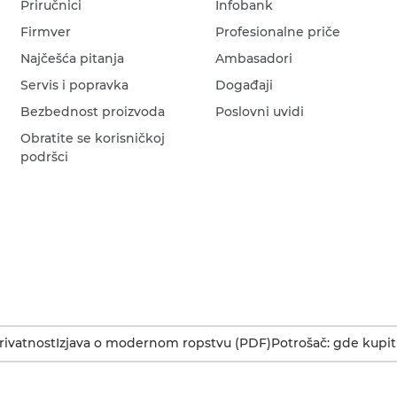
Priručnici
Infobank
Firmver
Profesionalne priče
Najčešća pitanja
Ambasadori
Servis i popravka
Događaji
Bezbednost proizvoda
Poslovni uvidi
Obratite se korisničkoj
podršci
rivatnost
Izjava o modernom ropstvu (PDF)
Potrošač: gde kupit