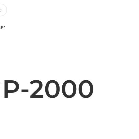
uge
P-2000