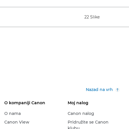
22 Slike
Nazad na vrh
O kompaniji Canon
Moj nalog
O nama
Canon nalog
Canon View
Pridružite se Canon
klubu