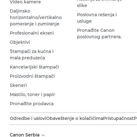
Video kamere
slike
Daljinsko
Poslovna rešenja i
horizontalno/vertikalno
usluge
pomeranje i zumiranje
Pronađite Canon
Profesionalni ekrani
poslovnog partnera.
Objektivi
Štampači za kućna i
mala preduzeća
Kancelarijski štampači
Proizvodni štampači
Skeneri
Mastilo, toner i papir
Pronađite prodavca
Odredbe i uslovi
Obaveštenje o kolačićima
Pristupačnost
P
Canon Serbia