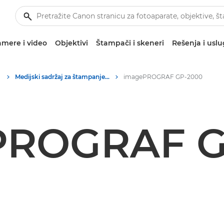
mere i video
Objektivi
Štampači i skeneri
Rešenja i usl
Medijski sadržaj za štampanje na velikim formatima – Canon medijski centar
imagePROGRAF GP-2000
PROGRAF G