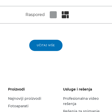
Raspored
Set tiled view
Set masonry view
UČITAJ VIŠE
Proizvodi
Usluge i rešenja
Najnoviji proizvodi
Profesionalna video
rešenja
Fotoaparati
Rešenja za snimanje