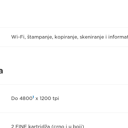
Wi-Fi, štampanje, kopiranje, skeniranje i informa
a
1
Do 4800
x 1200 tpi
2 FINE kartridža (crno i u boji)