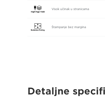
Visok učinak u stranicama
Štampanje bez margina
Detaljne specif