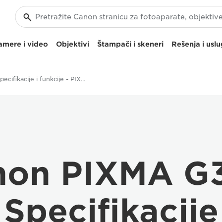
amere i video
Objektivi
Štampači i skeneri
Rešenja i usl
Specifikacije i funkcije - PIXMA G3411
non PIXMA G3
Specifikacije