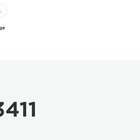
uge
411