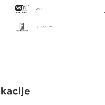
Wi-Fi
LCD od 1,2”
ikacije