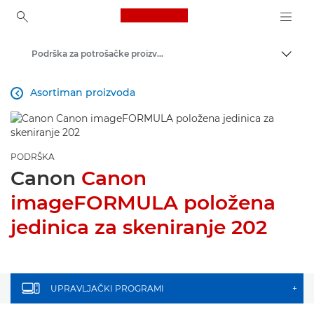
Canon Logo, back to ho
Podrška za potrošačke proizvode
Uključ
Canon
Asortiman proizvoda

PODRŠKA
Canon
Canon
imageFORMULA položena
jedinica za skeniranje 202
UPRAVLJAČKI PROGRAMI
+