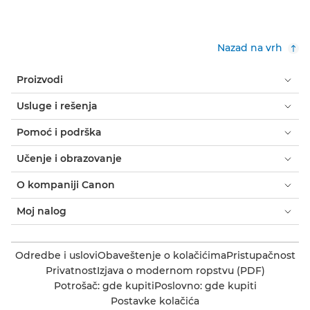
Nazad na vrh
Proizvodi
Usluge i rešenja
Pomoć i podrška
Učenje i obrazovanje
O kompaniji Canon
Moj nalog
Odredbe i uslovi
Obaveštenje o kolačićima
Pristupačnost
Privatnost
Izjava o modernom ropstvu (PDF)
Potrošač: gde kupiti
Poslovno: gde kupiti
Postavke kolačića