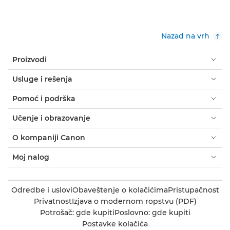
Nazad na vrh
Proizvodi
Usluge i rešenja
Pomoć i podrška
Učenje i obrazovanje
O kompaniji Canon
Moj nalog
Odredbe i uslovi
Obaveštenje o kolačićima
Pristupačnost
Privatnost
Izjava o modernom ropstvu (PDF)
Potrošač: gde kupiti
Poslovno: gde kupiti
Postavke kolačića