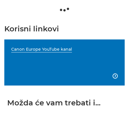
Korisni linkovi
Canon Europe YouTube kanal

Možda će vam trebati i...