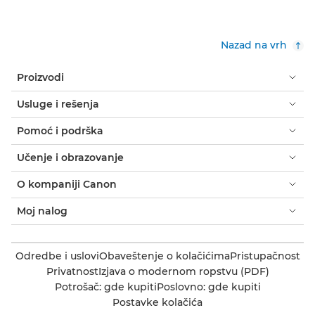
Nazad na vrh
Proizvodi
Usluge i rešenja
Pomoć i podrška
Učenje i obrazovanje
O kompaniji Canon
Moj nalog
Odredbe i uslovi
Obaveštenje o kolačićima
Pristupačnost
Privatnost
Izjava o modernom ropstvu (PDF)
Potrošač: gde kupiti
Poslovno: gde kupiti
Postavke kolačića