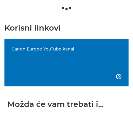
Korisni linkovi
Canon Europe YouTube kanal

Možda će vam trebati i...