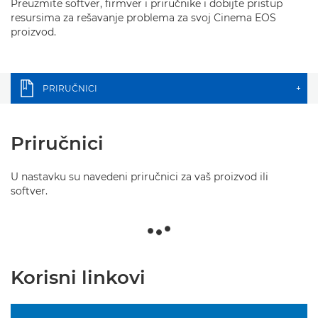
Preuzmite softver, firmver i priručnike i dobijte pristup
resursima za rešavanje problema za svoj Cinema EOS
proizvod.
PRIRUČNICI
+
Priručnici
U nastavku su navedeni priručnici za vaš proizvod ili
softver.
Korisni linkovi