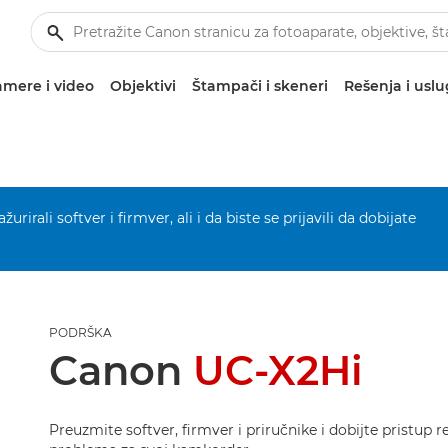
mere i video
Objektivi
Štampači i skeneri
Rešenja i usl
urirali softver i firmver, ali i da biste se prijavili da dobijate
PODRŠKA
Canon
UC-X2Hi
Preuzmite softver, firmver i priručnike i dobijte pristup 