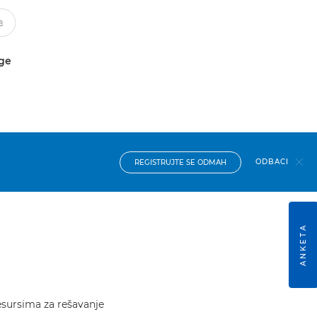
uge
ODBACI
REGISTRUJTE SE ODMAH
ANKETA
resursima za rešavanje