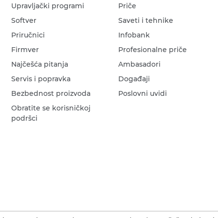
Upravljački programi
Priče
Softver
Saveti i tehnike
Priručnici
Infobank
Firmver
Profesionalne priče
Najčešća pitanja
Ambasadori
Servis i popravka
Događaji
Bezbednost proizvoda
Poslovni uvidi
Obratite se korisničkoj
podršci