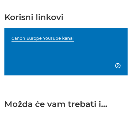
Korisni linkovi
Canon Europe YouTube kanal

Možda će vam trebati i...