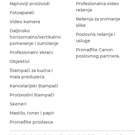
Najnoviji proizvodi
Profesionalna video
rešenja
Fotoaparati
Rešenja za snimanje
Video kamere
slike
Daljinsko
Poslovna rešenja i
horizontalno/vertikalno
usluge
pomeranje i zumiranje
Pronađite Canon
Profesionalni ekrani
poslovnog partnera.
Objektivi
Štampači za kućna i
mala preduzeća
Kancelarijski štampači
Proizvodni štampači
Skeneri
Mastilo, toner i papir
Pronađite prodavca