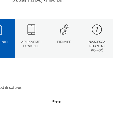
problema za svoj kamkorder.
ČNICI
APLIKACIJE I
FIRMVER
NAJČEŠĆA
FUNKCIJE
PITANJA I
POMOĆ
d ili softver.