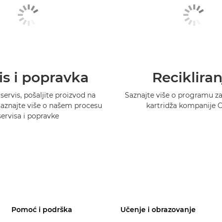
is i popravka
Recikliran
 servis, pošaljite proizvod na
Saznajte više o programu za 
 saznajte više o našem procesu
kartridža kompanije 
servisa i popravke
Pomoć i podrška
Učenje i obrazovanje