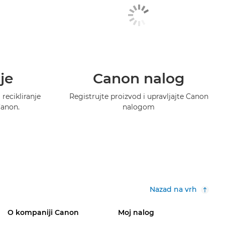
je
Canon nalog
recikliranje
Registrujte proizvod i upravljajte Canon
Canon.
nalogom
Nazad na vrh
O kompaniji Canon
Moj nalog