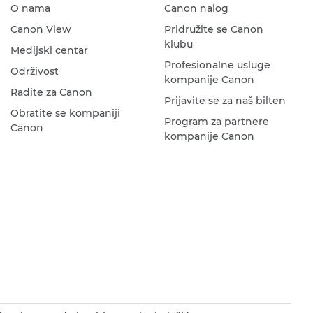
O nama
Canon nalog
Canon View
Pridružite se Canon
klubu
Medijski centar
Profesionalne usluge
Održivost
kompanije Canon
Radite za Canon
Prijavite se za naš bilten
Obratite se kompaniji
Program za partnere
Canon
kompanije Canon