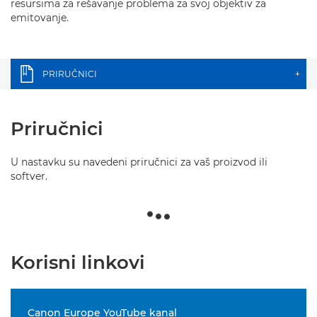
resursima za rešavanje problema za svoj objektiv za
emitovanje.
PRIRUČNICI
+
Priručnici
U nastavku su navedeni priručnici za vaš proizvod ili
softver.
Korisni linkovi
Canon Europe YouTube kanal