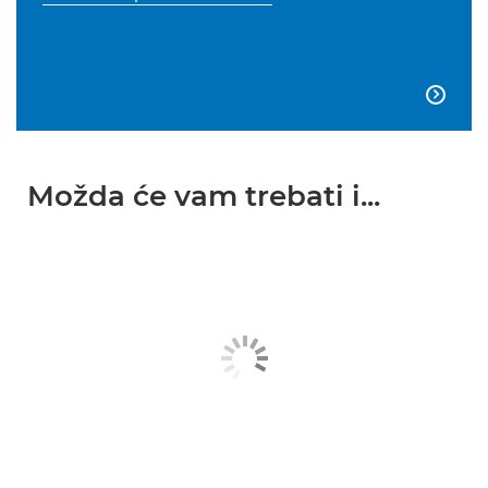

Možda će vam trebati i...