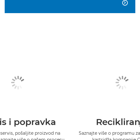

is i popravka
Recikliran
 servis, pošaljite proizvod na
Saznajte više o programu za 
 saznajte više o našem procesu
kartridža kompanije 