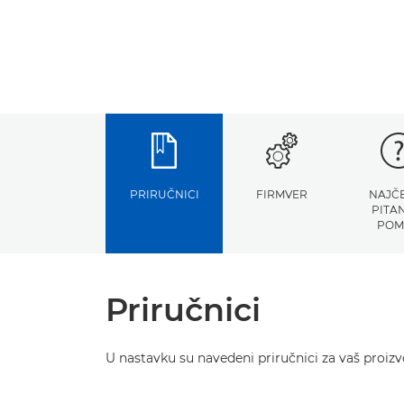
PRIRUČNICI
FIRMVER
NAJČ
PITAN
POM
Priručnici
U nastavku su navedeni priručnici za vaš proizvo