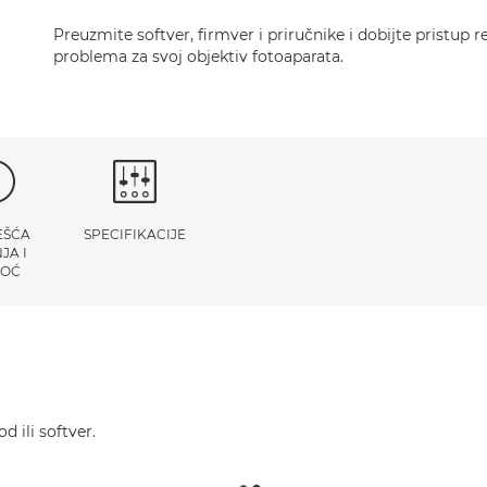
Preuzmite softver, firmver i priručnike i dobijte pristup 
problema za svoj objektiv fotoaparata.
EŠĆA
SPECIFIKACIJE
JA I
OĆ
d ili softver.