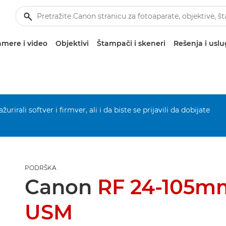
mere i video
Objektivi
Štampači i skeneri
Rešenja i usl
urirali softver i firmver, ali i da biste se prijavili da dobijate
PODRŠKA
Canon
RF 24-105mm
USM