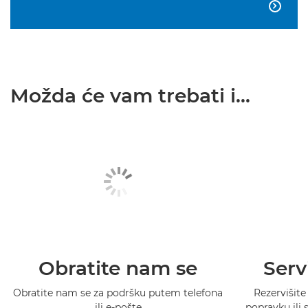

Možda će vam trebati i...
Obratite nam se
Serv
Obratite nam se za podršku putem telefona
Rezervišite
ili e-pošte
popravku ili