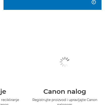

je
Canon nalog
recikliranje
Registrujte proizvod i upravljajte Canon
Canon.
nalogom