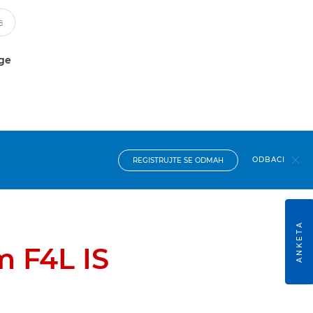
uge
ODBACI
REGISTRUJTE SE ODMAH
ANKETA
 F4L IS