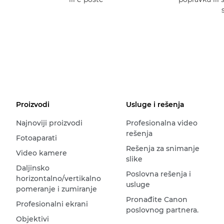
Proizvodi
Usluge i rešenja
Najnoviji proizvodi
Profesionalna video
rešenja
Fotoaparati
Rešenja za snimanje
Video kamere
slike
Daljinsko
Poslovna rešenja i
horizontalno/vertikalno
usluge
pomeranje i zumiranje
Pronađite Canon
Profesionalni ekrani
poslovnog partnera.
Objektivi