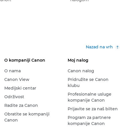
Nazad na vrh
O kompaniji Canon
Moj nalog
O nama
Canon nalog
Canon View
Pridružite se Canon
klubu
Medijski centar
Profesionalne usluge
Održivost
kompanije Canon
Radite za Canon
Prijavite se za naš bilten
Obratite se kompaniji
Program za partnere
Canon
kompanije Canon