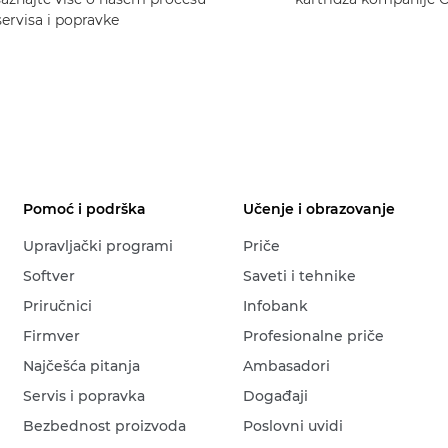
servisa i popravke
Pomoć i podrška
Učenje i obrazovanje
Upravljački programi
Priče
Softver
Saveti i tehnike
Priručnici
Infobank
Firmver
Profesionalne priče
Najčešća pitanja
Ambasadori
Servis i popravka
Događaji
Bezbednost proizvoda
Poslovni uvidi