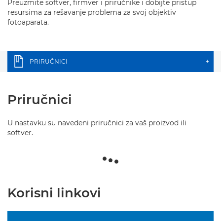
Preuzmite softver, firmver i priručnike i dobijte pristup
resursima za rešavanje problema za svoj objektiv
fotoaparata.
PRIRUČNICI
+
Priručnici
U nastavku su navedeni priručnici za vaš proizvod ili
softver.
Korisni linkovi