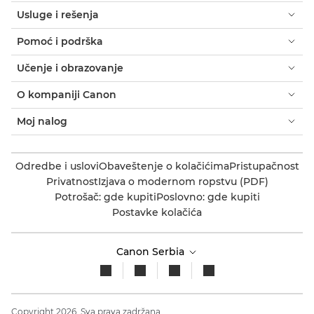
Usluge i rešenja
Pomoć i podrška
Učenje i obrazovanje
O kompaniji Canon
Moj nalog
Odredbe i uslovi
Obaveštenje o kolačićima
Pristupačnost
Privatnost
Izjava o modernom ropstvu (PDF)
Potrošač: gde kupiti
Poslovno: gde kupiti
Postavke kolačića
Canon Serbia
Copyright 2026. Sva prava zadržana.