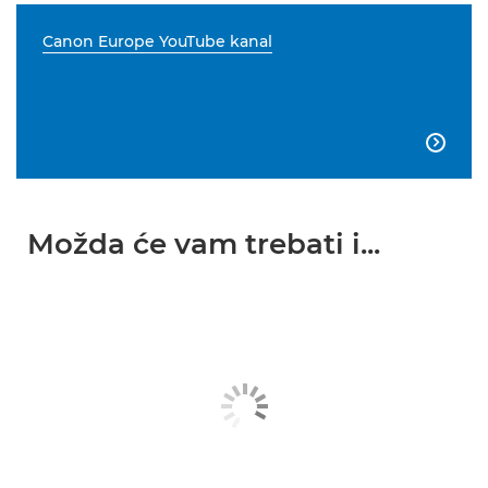
Canon Europe YouTube kanal

Možda će vam trebati i...