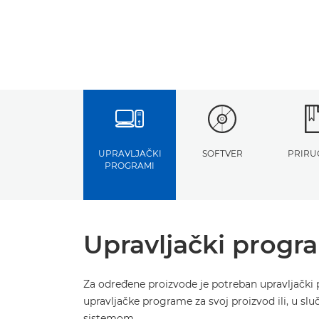
UPRAVLJAČKI
SOFTVER
PRIRU
PROGRAMI
Upravljački progr
Za određene proizvode je potreban upravljački 
upravljačke programe za svoj proizvod ili, u sl
sistemom.