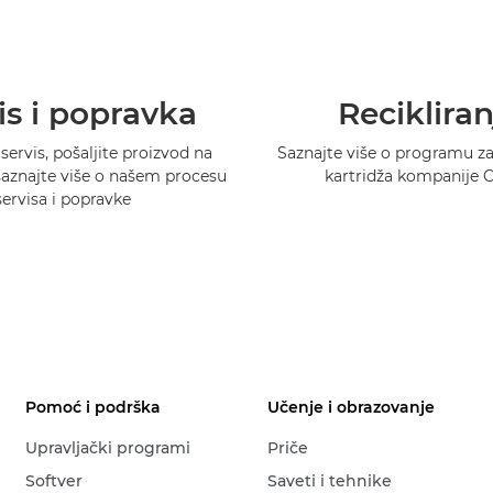
is i popravka
Recikliran
 servis, pošaljite proizvod na
Saznajte više o programu za 
 saznajte više o našem procesu
kartridža kompanije 
servisa i popravke
Pomoć i podrška
Učenje i obrazovanje
Upravljački programi
Priče
Softver
Saveti i tehnike