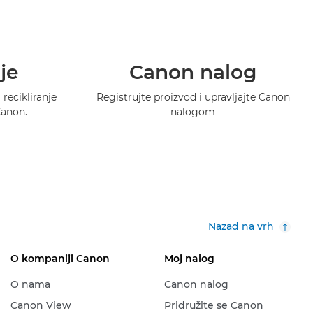
je
Canon nalog
recikliranje
Registrujte proizvod i upravljajte Canon
Canon.
nalogom
Nazad na vrh
O kompaniji Canon
Moj nalog
O nama
Canon nalog
Canon View
Pridružite se Canon