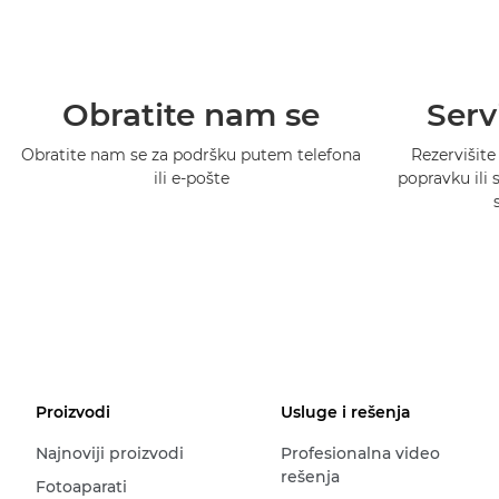
Obratite nam se
Serv
Obratite nam se za podršku putem telefona
Rezervišite
ili e-pošte
popravku ili
Proizvodi
Usluge i rešenja
Najnoviji proizvodi
Profesionalna video
rešenja
Fotoaparati