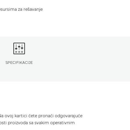
resursima za rešavanje
SPECIFIKACIJE
a ovoj kartici ćete pronaći odgovarajuće
nosti proizvoda sa svakim operativnim