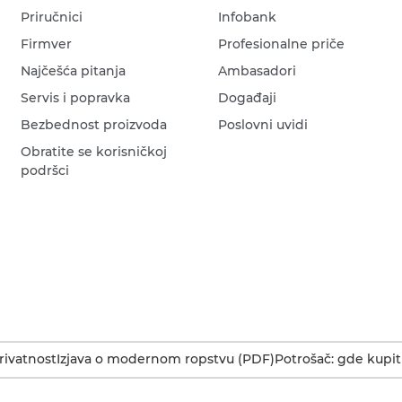
Priručnici
Infobank
Firmver
Profesionalne priče
Najčešća pitanja
Ambasadori
Servis i popravka
Događaji
Bezbednost proizvoda
Poslovni uvidi
Obratite se korisničkoj
podršci
rivatnost
Izjava o modernom ropstvu (PDF)
Potrošač: gde kupit