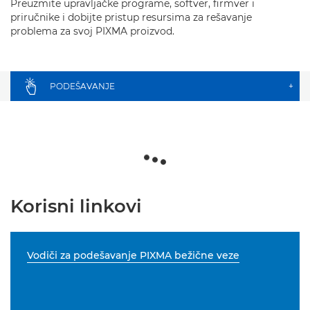
Preuzmite upravljačke programe, softver, firmver i
priručnike i dobijte pristup resursima za rešavanje
problema za svoj PIXMA proizvod.
PODEŠAVANJE
+
Korisni linkovi
Vodiči za podešavanje PIXMA bežične veze