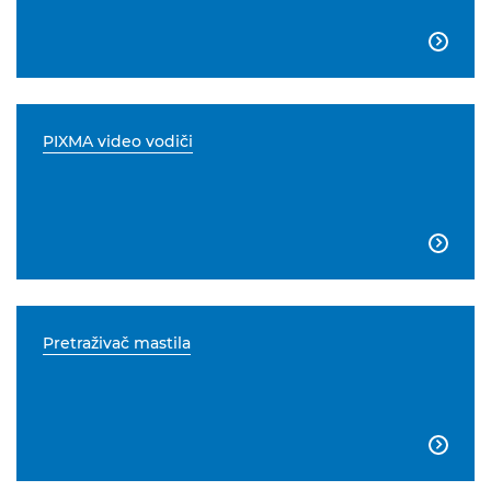

PIXMA video vodiči

Pretraživač mastila
