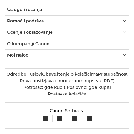
Usluge i rešenja
Pomoć i podrška
Učenje i obrazovanje
O kompaniji Canon
Moj nalog
Odredbe i uslovi
Obaveštenje o kolačićima
Pristupačnost
Privatnost
Izjava o modernom ropstvu (PDF)
Potrošač: gde kupiti
Poslovno: gde kupiti
Postavke kolačića
Canon Serbia