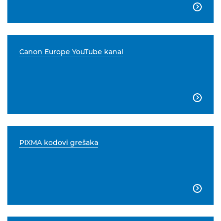

Canon Europe YouTube kanal

PIXMA kodovi grešaka
