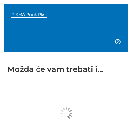
PIXMA Print Plan

Možda će vam trebati i...