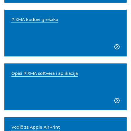
PIXMA kodovi grešaka

Opisi PIXMA softvera i aplikacija

Vodič za Apple AirPrint