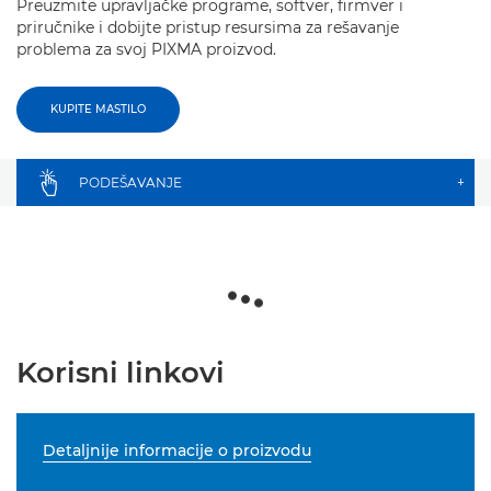
Preuzmite upravljačke programe, softver, firmver i
priručnike i dobijte pristup resursima za rešavanje
problema za svoj PIXMA proizvod.
KUPITE MASTILO
PODEŠAVANJE
+
Korisni linkovi
Detaljnije informacije o proizvodu