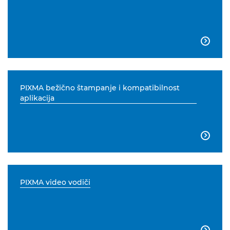

PIXMA bežično štampanje i kompatibilnost
aplikacija

PIXMA video vodiči
