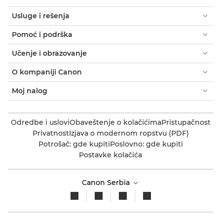
Usluge i rešenja
Pomoć i podrška
Učenje i obrazovanje
O kompaniji Canon
Moj nalog
Odredbe i uslovi
Obaveštenje o kolačićima
Pristupačnost
Privatnost
Izjava o modernom ropstvu (PDF)
Potrošač: gde kupiti
Poslovno: gde kupiti
Postavke kolačića
Canon Serbia