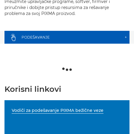
Preuzmite upravljačke programe, softver, firmver i
priručnike i dobijte pristup resursima za rešavanje
problema za svoj PIXMA proizvod.
PODEŠAVANJE
+
Korisni linkovi
Vodiči za podešavanje PIXMA bežične veze