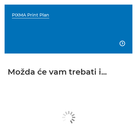
PIXMA Print Plan

Možda će vam trebati i...