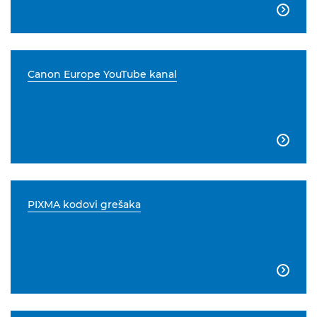

Canon Europe YouTube kanal

PIXMA kodovi grešaka
