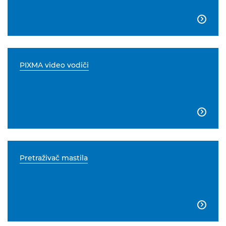

PIXMA video vodiči

Pretraživač mastila
