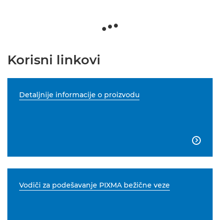
Korisni linkovi
Detaljnije informacije o proizvodu

Vodiči za podešavanje PIXMA bežične veze