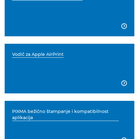

Vodič za Apple AirPrint

PIXMA bežično štampanje i kompatibilnost
aplikacija