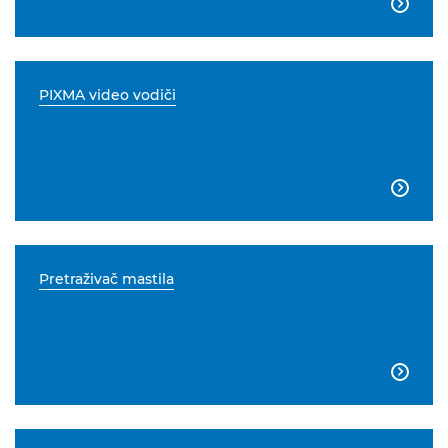

PIXMA video vodiči

Pretraživač mastila
