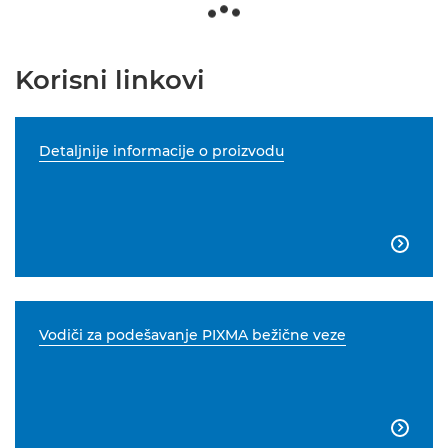
Korisni linkovi
Detaljnije informacije o proizvodu

Vodiči za podešavanje PIXMA bežične veze
