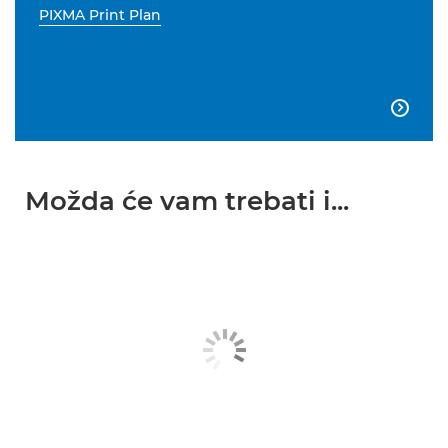
PIXMA Print Plan

Možda će vam trebati i...