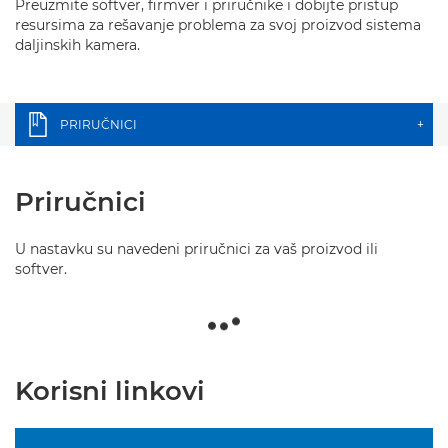
Preuzmite softver, firmver i priručnike i dobijte pristup
resursima za rešavanje problema za svoj proizvod sistema
daljinskih kamera.
PRIRUČNICI
+
Priručnici
U nastavku su navedeni priručnici za vaš proizvod ili
softver.
Korisni linkovi