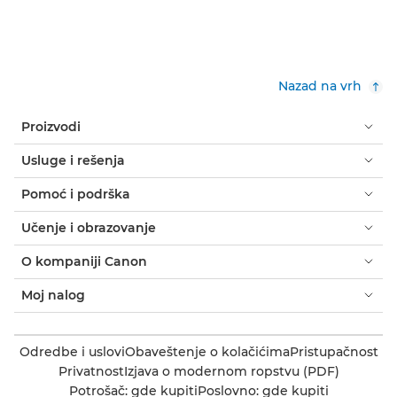
Nazad na vrh
Proizvodi
Usluge i rešenja
Pomoć i podrška
Učenje i obrazovanje
O kompaniji Canon
Moj nalog
Odredbe i uslovi
Obaveštenje o kolačićima
Pristupačnost
Privatnost
Izjava o modernom ropstvu (PDF)
Potrošač: gde kupiti
Poslovno: gde kupiti