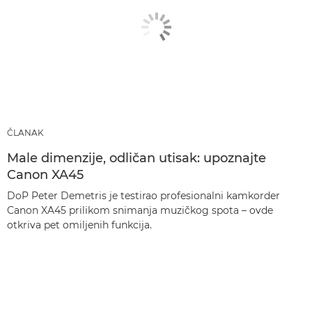
ČLANAK
Male dimenzije, odličan utisak: upoznajte
Canon XA45
DoP Peter Demetris je testirao profesionalni kamkorder
Canon XA45 prilikom snimanja muzičkog spota – ovde
otkriva pet omiljenih funkcija.