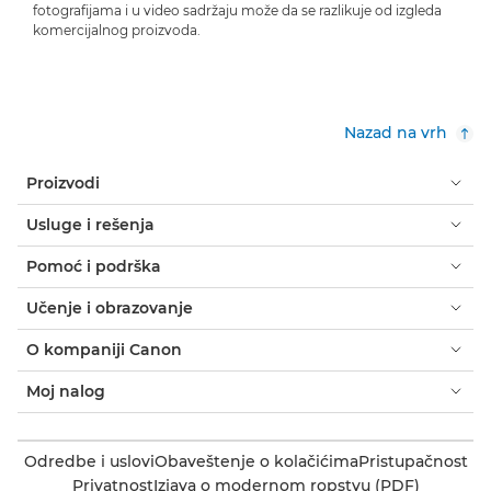
fotografijama i u video sadržaju može da se razlikuje od izgleda
komercijalnog proizvoda.
Nazad na vrh
Proizvodi
Usluge i rešenja
Pomoć i podrška
Učenje i obrazovanje
O kompaniji Canon
Moj nalog
Odredbe i uslovi
Obaveštenje o kolačićima
Pristupačnost
Privatnost
Izjava o modernom ropstvu (PDF)