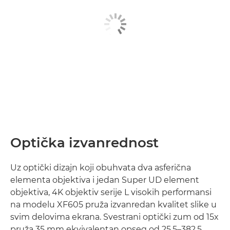
Optička izvanrednost
Uz optički dizajn koji obuhvata dva asferična
elementa objektiva i jedan Super UD element
objektiva, 4K objektiv serije L visokih performansi
na modelu XF605 pruža izvanredan kvalitet slike u
svim delovima ekrana. Svestrani optički zum od 15x
pruža 35 mm ekvivalentan opseg od 25,5–382,5