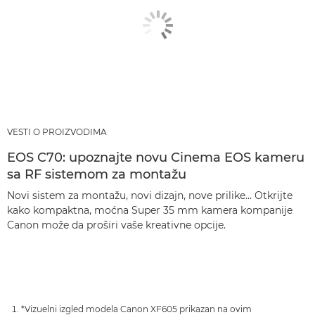
VESTI O PROIZVODIMA
EOS C70: upoznajte novu Cinema EOS kameru
sa RF sistemom za montažu
Novi sistem za montažu, novi dizajn, nove prilike… Otkrijte
kako kompaktna, moćna Super 35 mm kamera kompanije
Canon može da proširi vaše kreativne opcije.
*Vizuelni izgled modela Canon XF605 prikazan na ovim