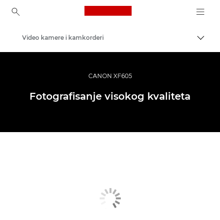
Canon Logo, back to ho
Video kamere i kamkorderi
Uključ
Canon
CANON XF605
Fotografisanje visokog kvaliteta