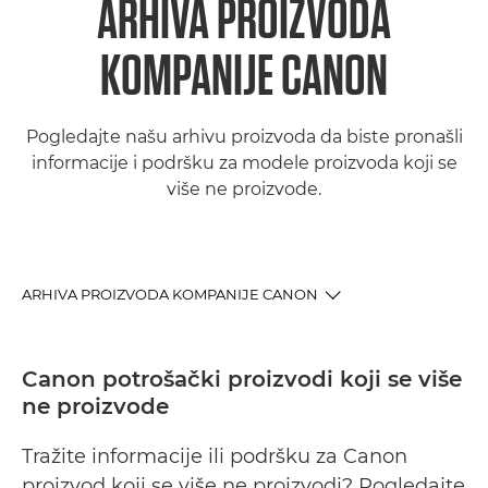
ARHIVA PROIZVODA
KOMPANIJE CANON
Pogledajte našu arhivu proizvoda da biste pronašli
informacije i podršku za modele proizvoda koji se
više ne proizvode.
ARHIVA PROIZVODA KOMPANIJE CANON
ARHIVA PROIZVODA
Canon potrošački proizvodi koji se više
ne proizvode
NAJNOVIJI PROIZVODI
Tražite informacije ili podršku za Canon
PODRŠKA
proizvod koji se više ne proizvodi? Pogledajte