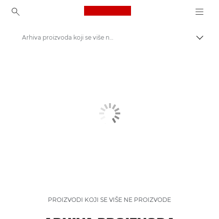
Canon Logo, back to ho
Arhiva proizvoda koji se više ne proizvode
Uključ
Canon
PROIZVODI KOJI SE VIŠE NE PROIZVODE