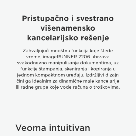
Pristupačno i svestrano
višenamensko
kancelarijsko rešenje
Zahvaljujući mnoštvu funkcija koje štede
vreme, imageRUNNER 2206 ubrzava
svakodnevno manipulisanje dokumentima, uz
funkcije štampanja, skeniranja i kopiranja u
jednom kompaktnom uređaju. Izdržljivi dizajn
čini ga idealnim za dinamične male kancelarije
ili radne grupe koje vode računa o troškovima.
Veoma intuitivan