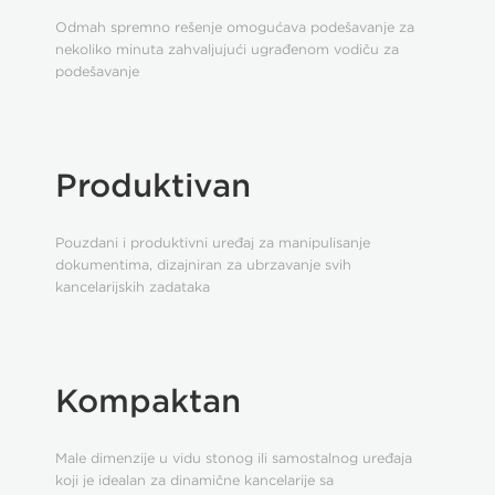
Odmah spremno rešenje omogućava podešavanje za
nekoliko minuta zahvaljujući ugrađenom vodiču za
podešavanje
Produktivan
Pouzdani i produktivni uređaj za manipulisanje
dokumentima, dizajniran za ubrzavanje svih
kancelarijskih zadataka
Kompaktan
Male dimenzije u vidu stonog ili samostalnog uređaja
koji je idealan za dinamične kancelarije sa