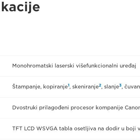
ikacije
Monohromatski laserski višefunkcionalni uređaj
1
2
3
Štampanje, kopiranje
, skeniranje
, slanje
, čuvan
Dvostruki prilagođeni procesor kompanije Canon 
TFT LCD WSVGA tabla osetljiva na dodir u boji ve