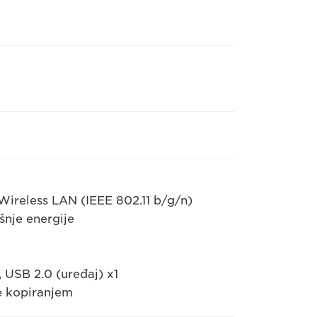
ireless LAN (IEEE 802.11 b/g/n)
šnje energije
, USB 2.0 (uređaj) x1
je kopiranjem