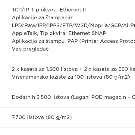
TCP/IP, Tip okvira: Ethernet II
Aplikacije za štampanje:
LPD/Raw/IPP/IPPS/FTP/WSD/Mopria/GCP/AirPri
AppleTalk, Tip okvira: Ethernet SNAP
Aplikacija za štampu: PAP (Printer Access Proto
Veb pregledač
2 x kaseta za 1.500 listova + 2 x kaseta za 550 l
Višenamensko ležište za 100 listova (80 g/m2)
Dodatnih 3.500 listova (Lagani POD magacin – C1 
7.700 listova (80 g/m2)