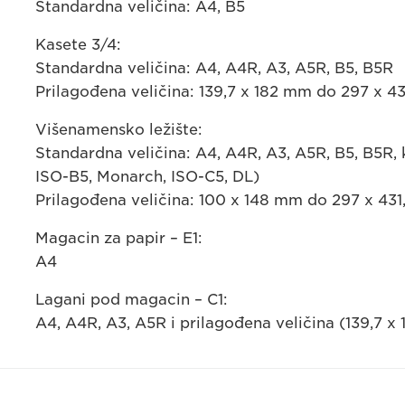
Standardna veličina: A4, B5
Kasete 3/4:
Standardna veličina: A4, A4R, A3, A5R, B5, B5R
Prilagođena veličina: 139,7 x 182 mm do 297 x 4
Višenamensko ležište:
Standardna veličina: A4, A4R, A3, A5R, B5, B5R, 
ISO-B5, Monarch, ISO-C5, DL)
Prilagođena veličina: 100 x 148 mm do 297 x 43
Magacin za papir – E1:
A4
Lagani pod magacin – C1:
A4, A4R, A3, A5R i prilagođena veličina (139,7 