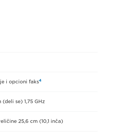
4
je i opcioni faks
(deli se) 1,75 GHz
ličine 25,6 cm (10,1 inča)