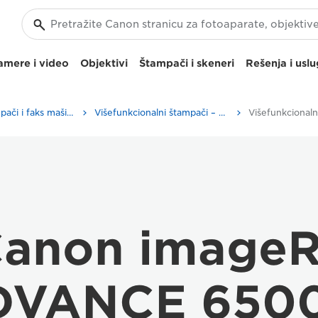
amere i video
Objektivi
Štampači i skeneri
Rešenja i usl
Poslovni štampači i faks mašine
Višefunkcionalni štampači – višenamenski štampači
 Canon imag
VANCE 6500