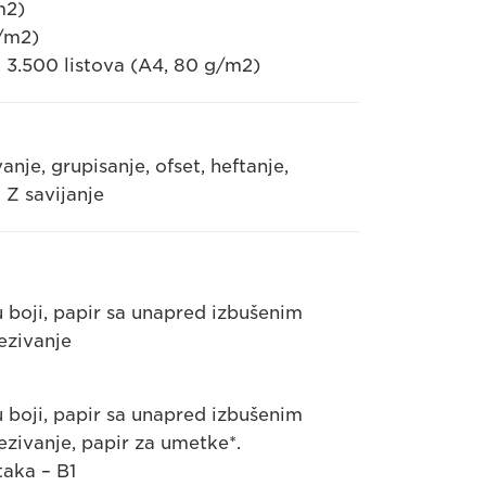
m2)
g/m2)
 3.500 listova (A4, 80 g/m2)
je, grupisanje, ofset, heftanje,
 Z savijanje
 u boji, papir sa unapred izbušenim
ezivanje
 u boji, papir sa unapred izbušenim
zivanje, papir za umetke*.
aka – B1