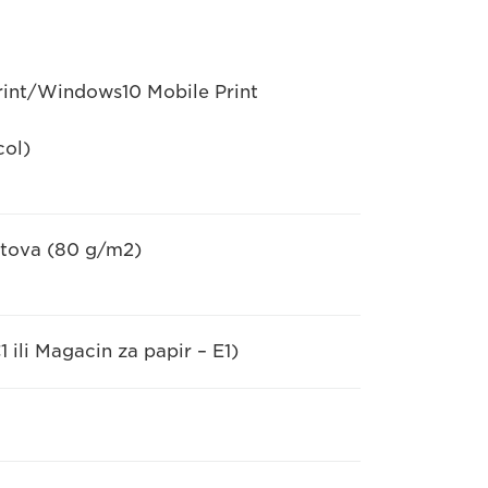
nt/Windows10 Mobile Print
col)
istova (80 g/m2)
ili Magacin za papir – E1)