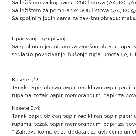
Sa ležištem za kopiranje: 250 listova (A4, 80 g/
Sa ležištem za pomeranje: 500 listova (A4, 80 
Sa spoljnim jedinicama za završnu obradu: maks.
Uparivanje, grupisanje
Sa spoljnom jedinicom za završnu obradu: uparivan
sedlasto povezivanje, bušenje rupa, umetanje, C i
Kasete 1/2:
Tanak papir, običan papir, recikliran papir, papir
rupama, težak papir, memorandum, papir za pov
Kasete 3/4:
Tanak papir, običan papir, recikliran papir, papir
rupama, težak papir, memorandum, papir za pove
* Zahteva komplet za dodatak za uvlačenje umet