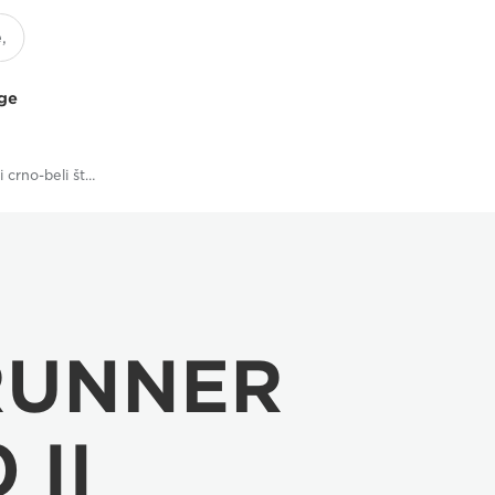
uge
Višefunkcionalni crno-beli štampači
eRUNNER
 II