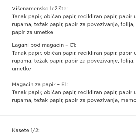
Višenamensko ležište:
Tanak papir, običan papir, recikliran papir, papir
rupama, težak papir, papir za povezivanje, folij
papir za umetke
Lagani pod magacin – C1:
Tanak papir, običan papir, recikliran papir, papir
rupama, težak papir, papir za povezivanje, folij
umetke
Magacin za papir – E1:
Tanak papir, običan papir, recikliran papir, papir
rupama, težak papir, papir za povezivanje, me
Kasete 1/2: