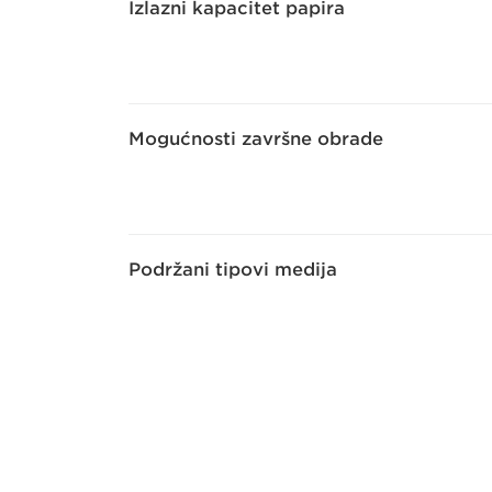
Izlazni kapacitet papira
Mogućnosti završne obrade
Podržani tipovi medija