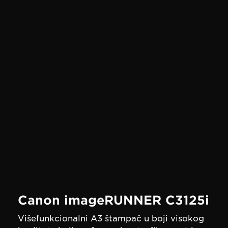
Canon imageRUNNER C3125i
Višefunkcionalni A3 štampač u boji visokog