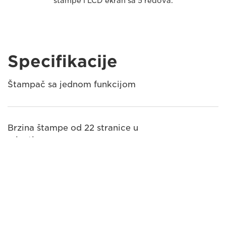
štampe i LCD ekran sa 5 redova.
Specifikacije
Štampač sa jednom funkcijom
Brzina štampe od 22 stranice u
minuti
Kapacitet papira 150 listova