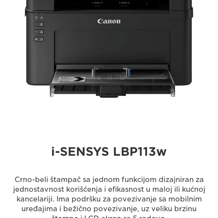
i-SENSYS LBP113w
Crno-beli štampač sa jednom funkcijom dizajniran za
jednostavnost korišćenja i efikasnost u maloj ili kućnoj
kancelariji. Ima podršku za povezivanje sa mobilnim
uređajima i bežično povezivanje, uz veliku brzinu