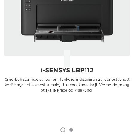
i-SENSYS LBP112
Crno-beli štampač sa jednom funkcijom dizajniran za jednostavnost
korišćenja i efikasnost u maloj ili kućnoj kancelariji. Vreme do prvog
otiska je kraće od 7 sekundi.