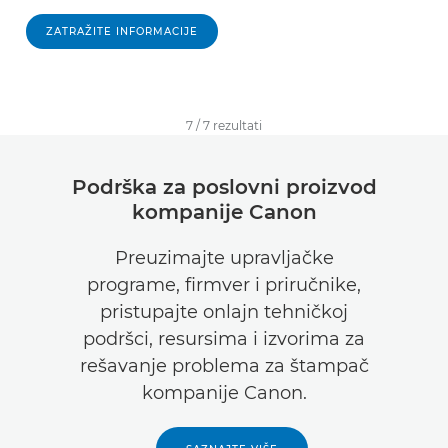
ZATRAŽITE INFORMACIJE
7
/
7
rezultati
Podrška za poslovni proizvod
kompanije Canon
Preuzimajte upravljačke
programe, firmver i priručnike,
pristupajte onlajn tehničkoj
podršci, resursima i izvorima za
rešavanje problema za štampač
kompanije Canon.