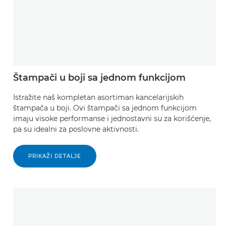
Štampači u boji sa jednom funkcijom
Istražite naš kompletan asortiman kancelarijskih
štampača u boji. Ovi štampači sa jednom funkcijom
imaju visoke performanse i jednostavni su za korišćenje,
pa su idealni za poslovne aktivnosti.
PRIKAŽI DETALJE