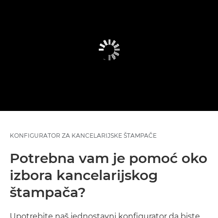
KONFIGURATOR ZA KANCELARIJSKE ŠTAMPAČE
Potrebna vam je pomoć oko
izbora kancelarijskog
štampača?
Upotrebite naš jednostavni konfigurator da biste