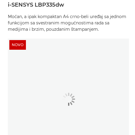
i-SENSYS LBP335dw
Moćan, a ipak kompaktan A4 crno-beli uređaj sa jednom
funkcijom sa svestranim mogućnostima rada sa
medijima i brzim, pouzdanim štampanjem.
NOVO