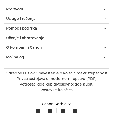
Proizvodi
Usluge i rešenja
Pomoć i podrška
Učenje i obrazovanje
O kompaniji Canon
Moj nalog
Odredbe i uslovi
Obaveštenje o kolačićima
Pristupačnost
Privatnost
Izjava o modernom ropstvu (PDF)
Potrošač: gde kupiti
Poslovno: gde kupiti
Postavke kolačića
Canon Serbia