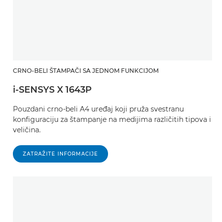
CRNO-BELI ŠTAMPAČI SA JEDNOM FUNKCIJOM
i-SENSYS X 1643P
Pouzdani crno-beli A4 uređaj koji pruža svestranu
konfiguraciju za štampanje na medijima različitih tipova i
veličina.
ZATRAŽITE INFORMACIJE