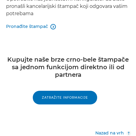
pronašli kancelarijski štampač koji odgovara vašim
potrebama
Pronađite štampač

Kupujte naše brze crno-bele štampače
sa jednom funkcijom direktno ili od
partnera
ZATRAŽITE INFORMACIJE
Nazad na vrh