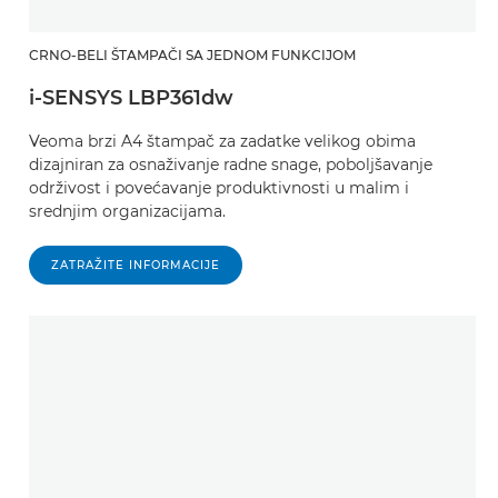
CRNO-BELI ŠTAMPAČI SA JEDNOM FUNKCIJOM
i-SENSYS LBP361dw
Veoma brzi A4 štampač za zadatke velikog obima
dizajniran za osnaživanje radne snage, poboljšavanje
održivost i povećavanje produktivnosti u malim i
srednjim organizacijama.
ZATRAŽITE INFORMACIJE