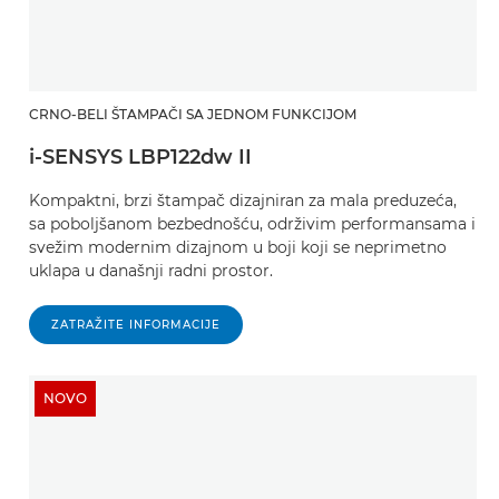
CRNO-BELI ŠTAMPAČI SA JEDNOM FUNKCIJOM
i-SENSYS LBP122dw II
Kompaktni, brzi štampač dizajniran za mala preduzeća,
sa poboljšanom bezbednošću, održivim performansama i
svežim modernim dizajnom u boji koji se neprimetno
uklapa u današnji radni prostor.
ZATRAŽITE INFORMACIJE
NOVO