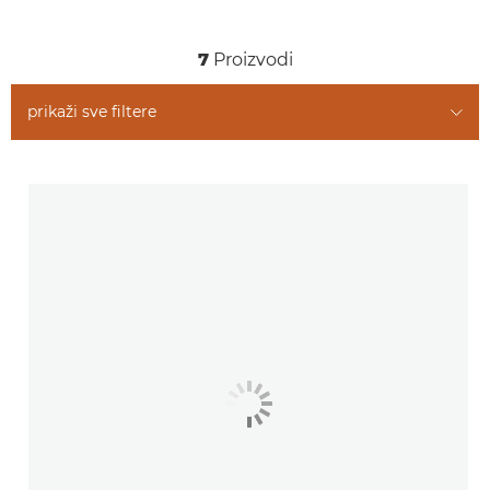
Slični proizvodi
7
Proizvodi
prikaži sve filtere