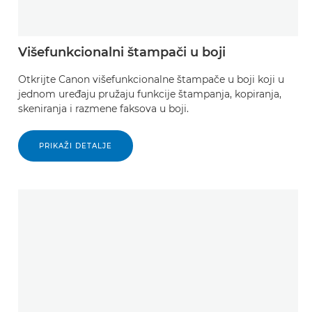
Višefunkcionalni štampači u boji
Otkrijte Canon višefunkcionalne štampače u boji koji u
jednom uređaju pružaju funkcije štampanja, kopiranja,
skeniranja i razmene faksova u boji.
PRIKAŽI DETALJE