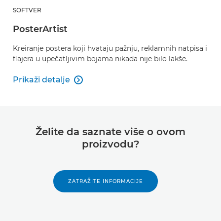
SOFTVER
PosterArtist
Kreiranje postera koji hvataju pažnju, reklamnih natpisa i
flajera u upečatljivim bojama nikada nije bilo lakše.
Prikaži detalje

PosterArtist
Želite da saznate više o ovom
proizvodu?
ZATRAŽITE INFORMACIJE