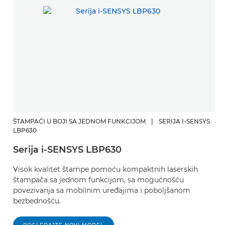
ŠTAMPAČI U BOJI SA JEDNOM FUNKCIJOM
|
SERIJA I-SENSYS
LBP630
Serija i-SENSYS LBP630
Visok kvalitet štampe pomoću kompaktnih laserskih
štampača sa jednom funkcijom, sa mogućnošću
povezivanja sa mobilnim uređajima i poboljšanom
bezbednošću.