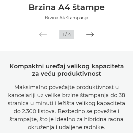
Brzina A4 štampe
Specifikacije
Brzina A4 štampanja
Galerija
1
/
4
Podrška
Kompaktni uređaj velikog kapaciteta
za veću produktivnost
Maksimalno povećajte produktivnost u
kancelariji uz velike brzine štampanja do 38
stranica u minuti i ležišta velikog kapaciteta
do 2.300 listova. Bezbedno se povežite i
štampajte, što je idealno za hibridna radna
okruženja i udaljene radnike.