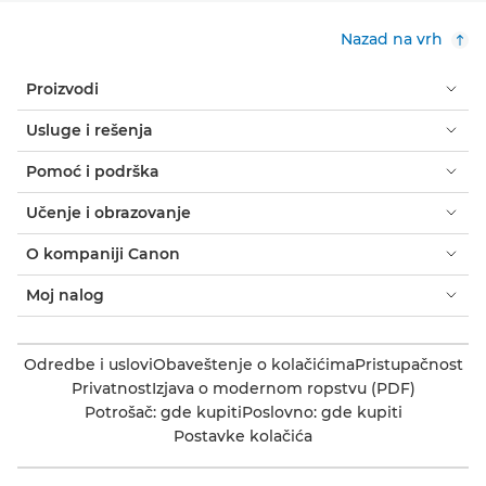
Nazad na vrh
Proizvodi
Usluge i rešenja
Pomoć i podrška
Učenje i obrazovanje
O kompaniji Canon
Moj nalog
Odredbe i uslovi
Obaveštenje o kolačićima
Pristupačnost
Privatnost
Izjava o modernom ropstvu (PDF)
Potrošač: gde kupiti
Poslovno: gde kupiti
Postavke kolačića