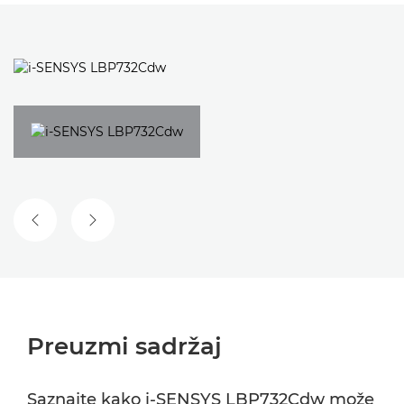
PRETHODNI SLAJD
SLEDEĆI SLAJD
Preuzmi sadržaj
Saznajte kako i-SENSYS LBP732Cdw može