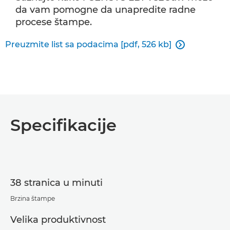
da vam pomogne da unapredite radne
procese štampe.
Preuzmite list sa podacima [pdf, 526 kb]

Specifikacije
38 stranica u minuti
Brzina štampe
Velika produktivnost