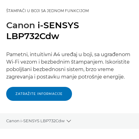
ŠTAMPAČI U BOJI SA JEDNOM FUNKCIJOM
Canon
i-SENSYS
LBP732Cdw
Pametni, intuitivni A4 uređaj u boji, sa ugrađenom
Wi-Fi vezom i bezbednim štampanjem. Iskoristite
poboljšani bezbednosni sistem, brzo vreme
zagrevanja i postavku manje potrošnje energije.
ZATRAŽITE INFORMACIJE
Canon i-SENSYS LBP732Cdw
Toggle breadcrumbs
Pregled