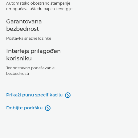
Automatsko obostrano štampanje
omogućava uštedu papira i energije
Garantovana
bezbednost
Postavka snažne lozinke
Interfejs prilagođen
korisniku
Jednostavno podešavanje
bezbednosti
Prikaži punu specifikaciju

Dobijte podršku
